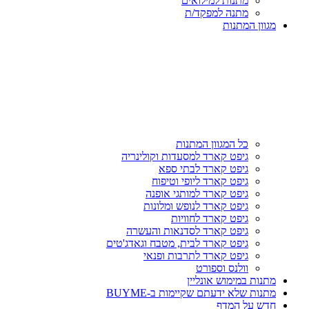
מתנות למילואים
מתנה למפקד/ת
מגוון המתנות
כל המגוון המתנות
גיפט קארד למסעדות וקולינריה
גיפט קארד לבתי ספא
גיפט קארד ליופי וטיפוח
גיפט קארד למותגי אופנה
גיפט קארד לנופש ומלונות
גיפט קארד לחוויות
גיפט קארד לסדנאות והעשרה
גיפט קארד לבית, מטבח וגאדג'טים
גיפט קארד לתרבות ופנאי
וולנס וספורט
מתנות במימוש אונליין
מתנות שלא ידעתם שקיימות ב-BUYME
חדש על המדף