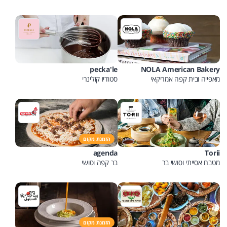
pecka'le
NOLA American Bakery
מאפייה ובית קפה אמריקאי
סטודיו קולינרי
הזמנת מקום
agenda
Torii
מטבח אסייתי וסושי בר
בר קפה וסושי
הזמנת מקום