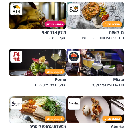
הזמנת מקום
מימוש אונליין
מי קאסה
מילק אנד האני
בית קפה וארוחות בוקר בחצר
מזקקת וויסקי
הזמנת מקום
Pomo
Mixta
סדנאות ואירועי קוקטייל
מסעדת שף איטלקית
הזמנת מקום
הזמנת מקום
Aberto
מסעדת ארסטו קיסריה