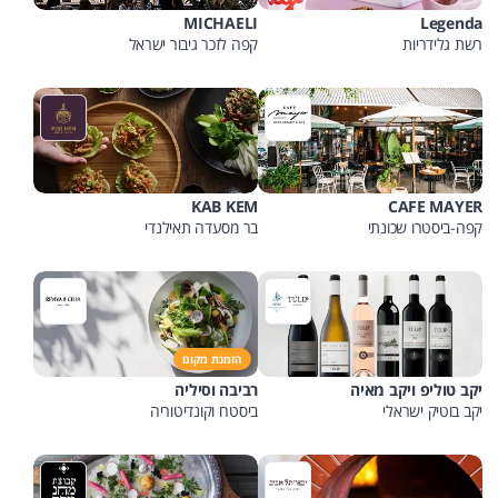
MICHAELI
Legenda
רשת גלידריות
קפה לזכר גיבור ישראל
KAB KEM
CAFE MAYER
קפה-ביסטרו שכונתי
בר מסעדה תאילנדי
הזמנת מקום
יקב טוליפ ויקב מאיה
רביבה וסיליה
יקב בוטיק ישראלי
ביסטרו וקונדיטוריה