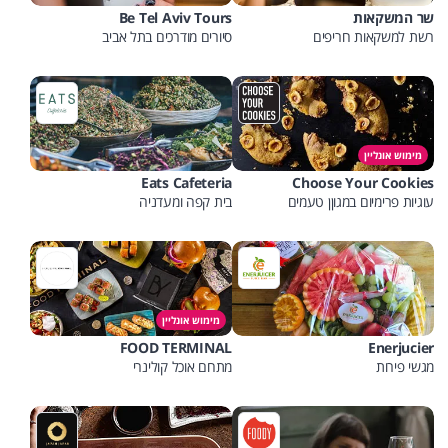
שר המשקאות
Be Tel Aviv Tours
רשת למשקאות חריפים
סיורים מודרכים בתל אביב
מימוש אונליין
Eats Cafeteria
Choose Your Cookies
עוגיות פרימיום במגוןן טעמים
בית קפה ומעדניה
מימוש אונליין
FOOD TERMINAL
Enerjucier
מגשי פירות
מתחם אוכל קולינרי