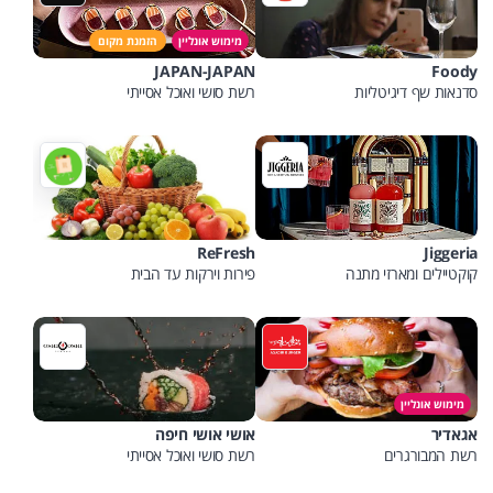
מימוש אונליין
הזמנת מקום
JAPAN-JAPAN
Foody
סדנאות שף דיגיטליות
רשת סושי ואוכל אסייתי
ReFresh
Jiggeria
קוקטיילים ומארזי מתנה
פירות וירקות עד הבית
מימוש אונליין
אגאדיר
אושי אושי חיפה
רשת המבורגרים
רשת סושי ואוכל אסייתי