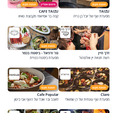
הזמנת מקום
מימוש אונליין
הזמנת מקום
CAFE TAIZU
TAIZU
מסעדת שף של יובל בן נריה
קפה בר אסייאתי מקבוצת טאיזו
הזמנת מקום
דרך היין
גוז' ודניאל - ביסטרו בכפר
רשת חנויות יין ואלכוהול
מסעדת ביסטרו כפרית
הזמנת מקום
הזמנת מקום
Cafe Popular
Claro
מסעדת שף עונתית של רן שמואלי
לאונג' ובר אוכל של השף אבי ביטון