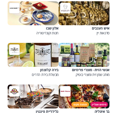
איש הענבים
אלון שבו
סדנאות יין
חנות וקונדיטוריה
אנשי הזית- מוצרי פרימיום
בירה קלוצמן
מותג שמן זית ומוצרי בוטיק
מבשלת בירת הדרים
מימוש אונליין
הזמנת מקום
בר איטליה
גלידריית פינגוין