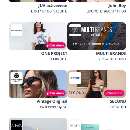
JUV activewear
John Boy
סטודיו לקעקועים ופירסינג
מותג בגדי ספורט לנשים
מימוש אונליין
ONE PROJECT
MULTI BRANDS
רשת מותגי אופנה
מותג אופנה
מימוש אונליין
מימוש אונליין
Vintage Original
SECOND
בית אופנה
משקפי שמש וראיה