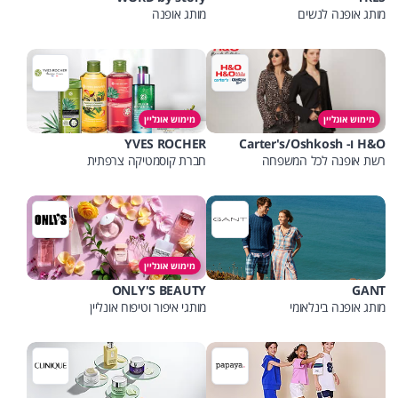
מותג אופנה לנשים
מותג אופנה
מימוש אונליין
מימוש אונליין
H&O ו- Carter's/Oshkosh
YVES ROCHER
רשת אופנה לכל המשפחה
חברת קוסמטיקה צרפתית
מימוש אונליין
ONLY'S BEAUTY
GANT
מותג אופנה בינלאומי
מותגי איפור וטיפוח אונליין