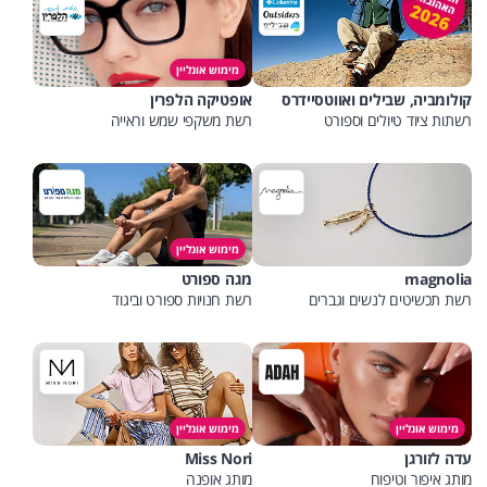
מימוש אונליין
קולומביה, שבילים ואווטסיידרס
אופטיקה הלפרין
רשתות ציוד טיולים וספורט
רשת משקפי שמש וראייה
מימוש אונליין
magnolia
מגה ספורט
רשת תכשיטים לנשים וגברים
רשת חנויות ספורט וביגוד
מימוש אונליין
מימוש אונליין
עדה לזורגן
Miss Nori
מותג איפור וטיפוח
מותג אופנה