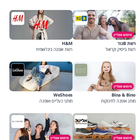
מימוש אונליין
רשת Bגוד
H&M
רשת בייסיק וקז'ואל
רשת אופנה בינלאומית
מימוש אונליין
WeShoes
Bina & Bino
מותג אופנה לתינוקות
מותגי נעליים ואופנה
מימוש אונליין
מימוש אונליין