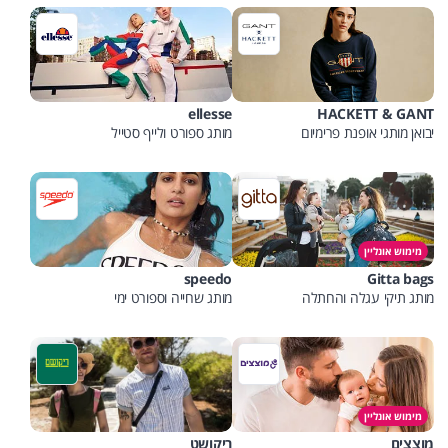
ellesse
HACKETT & GANT
יבואן מותגי אופנת פרימיום
מותג ספורט ולייף סטייל
מימוש אונליין
speedo
Gitta bags
מותג תיקי עגלה והחתלה
מותג שחייה וספורט ימי
מימוש אונליין
מוצצים
ריקושט