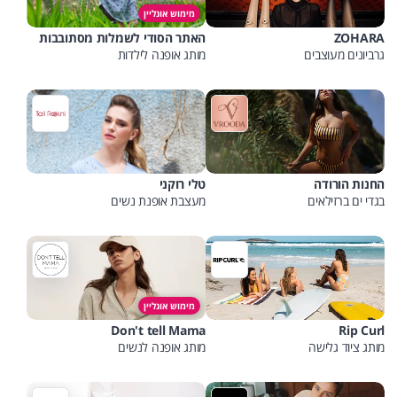
מימוש אונליין
ZOHARA
האתר הסודי לשמלות מסתובבות
גרביונים מעוצבים
מותג אופנה לילדות
החנות הורודה
טלי רוקני
בגדי ים ברזילאים
מעצבת אופנת נשים
מימוש אונליין
Don't tell Mama
Rip Curl
מותג ציוד גלישה
מותג אופנה לנשים