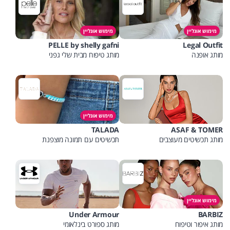
מימוש אונליין
מימוש אונליין
PELLE by shelly gafni
Legal Outfit
מותג אופנה
מותג טיפוח מבית שלי גפני
מימוש אונליין
TALADA
ASAF & TOMER
מותג תכשיטים מעוצבים
תכשיטים עם תמונה מוצפנת
מימוש אונליין
Under Armour
BARBIZ
מותג איפור וטיפוח
מותג ספורט בינלאומי