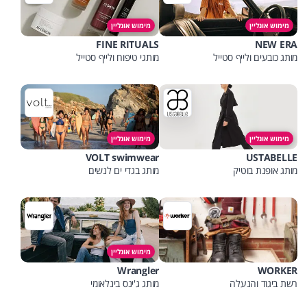
מימוש אונליין
מימוש אונליין
FINE RITUALS
NEW ERA
מותג כובעים ולייף סטייל
מותגי טיפוח ולייף סטייל
מימוש אונליין
מימוש אונליין
VOLT swimwear
USTABELLE
מותג אופנת בוטיק
מותג בגדי ים לנשים
מימוש אונליין
Wrangler
WORKER
רשת ביגוד והנעלה
מותג ג'ינס בינלאומי