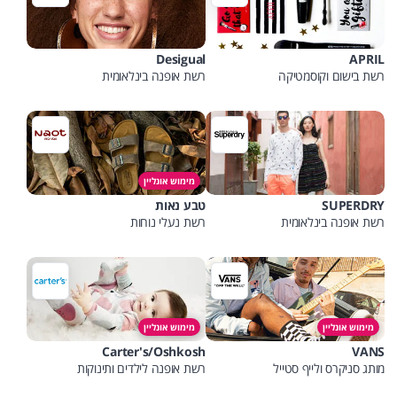
Desigual
APRIL
רשת בישום וקוסמטיקה
רשת אופנה בינלאומית
מימוש אונליין
SUPERDRY
טבע נאות
רשת אופנה בינלאומית
רשת נעלי נוחות
מימוש אונליין
מימוש אונליין
Carter's/Oshkosh
VANS
מותג סניקרס ולייף סטייל
רשת אופנה לילדים ותינוקות