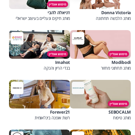
מימוש אונליין
Donna Victoria
דניאלה להבי
מותג הלבשה תחתונה
מותג תיקים ונעליים בעיצוב ישראלי
מימוש אונליין
מימוש אונליין
Imahot
Modibodi
מותג תחתוני מחזור
בגדי הריון והנקה
מימוש אונליין
Forever21
SEBOCALM
מותג טיפוח
רשת אופנה בינלאומית