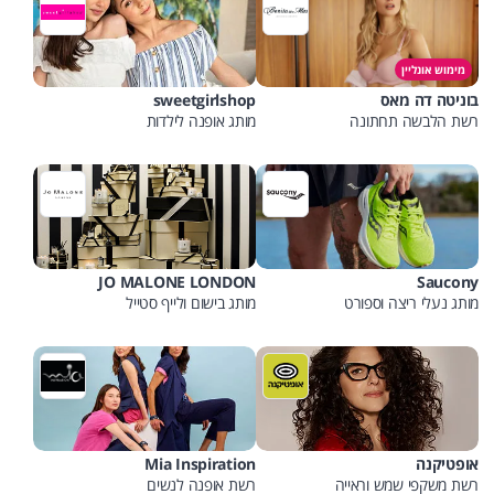
מימוש אונליין
בוניטה דה מאס
sweetgirlshop
רשת הלבשה תחתונה
מותג אופנה לילדות
JO MALONE LONDON
Saucony
מותג נעלי ריצה וספורט
מותג בישום ולייף סטייל
אופטיקנה
Mia Inspiration
רשת משקפי שמש וראייה
רשת אופנה לנשים