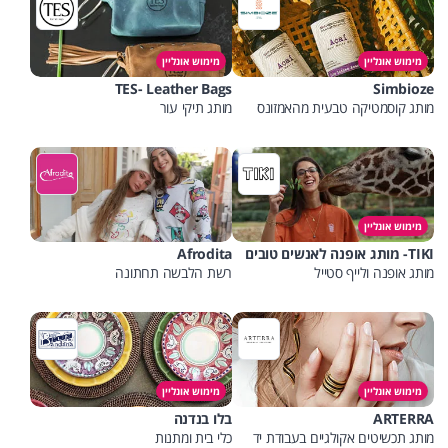
מימוש אונליין
מימוש אונליין
TES- Leather Bags
Simbioze
מותג קוסמטיקה טבעית מהאמזונס
מותג תיקי עור
מימוש אונליין
TIKI- מותג אופנה לאנשים טובים
Afrodita
מותג אופנה ולייף סטייל
רשת הלבשה תחתונה
מימוש אונליין
מימוש אונליין
ARTERRA
בלו בנדנה
מותג תכשיטים אקולגיים בעבודת יד
כלי בית ומתנות