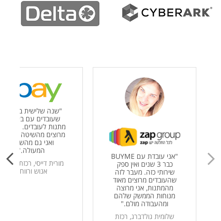
"
שנה שלישית ברציפות
שעובדים עם ביימי על
מתנות לעובדים. העובדי
מרוצים מהשיטה והמבחר
ואני גם מהשירות
המעולה.
"
"
אני עובדת עם BUYME
מורית דייסי, רכזת משאבי
כבר 3 שנים ואין ספק
אנוש ורווחה
שירותי כזה. מעבר לזה
שהעובדים מרוצים מאוד
מהמתנות, אני מרוצה
מנוחות הממשק שלהם
ומהעבודה מולם.
"
שלומית גולדברג, רכזת