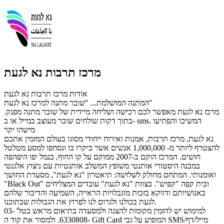
מרכז תרבות נא לגעת
אודות מרכז תרבות נא לגעת
המתנה המושלמת... "שובר מתנה למרכז נא לגעת"
מרכז נא לגעת מאפשר לכם רכישה ושליחה מיידית של שובר מתנה מפנק.
בתוך דקות שולחים שובר מעוצב במייל או ב- sms. המשיכו והפתיעו
מישהו יקר
נא לגעת, מרכז תרבות, אמנות ואירוח ייחודי מסוגו בעולם המזמין אתכם
להצטרף ליותר מ- 1,000,000 אנשים אשר ביקרו בו ונסחפו למסע מטלטל
חושים. המרכז הוקם ב-2007 ממוקם על קו החוף, בנמל יפו היפהפה
במבנה היסטורי אותנטי משופץ המשלב אותנטיות עם ניצוץ אלגנטי
ואומנותי. המתחם מחולק לשלושה: תיאטרון "נא לגעת", מסעדת החושך
"Black Out" ובית קפה "קפיש". בצוות "נא לגעת" עובדים המצליחים
באנושיותם ודווקא בזכות מוגבלויות הראייה, השמיעה והדיבור שלהם
לגעת בכולנו ולגרום לנו לפרוץ את הגבולות שבתוכנו.
למימוש יש להזמין מקומות להצגה ולמסעדה בתיאום מראש בטל' 03-
6330808. ולמסור את קוד ה- Gift Card המופיע על גבי SMS/מייל/דף