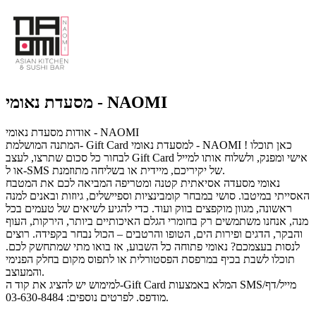
מסעדת נאומי - NAOMI
אודות מסעדת נאומי - NAOMI
המתנה המושלמת- Gift Card למסעדת נאומי - NAOMI ! כאן תוכלו
לבחור כל סכום שתרצו, לעצב Gift Card אישי ומפנק, ולשלוח אותו למייל
או ל-SMS של יקיריכם, מיידית או בשליחה מתוזמנת.
נאומי מסעדה אסיאתית קטנה ומטריפה המביאה לכם את המטבח
האסייתי במיטבו. סושי במבחר קומבינציות וספיישלים, גיוזות ובאנים למנה
ראשונה, מגוון מוקפצים בווק ועוד. כדי להגיע לשיאים של טעמים בכל
מנה, אנחנו משתמשים רק בחומרי הגלם האיכותיים ביותר, הירקות, העוף
והבקר, הדגים ופירות הים, הטופו והרטבים – הכול נבחר בקפידה. רוצים
לנסות בעצמכם? נאומי פתוחה כל השבוע, אז בואו מתי שמתחשק לכם.
תוכלו לשבת בכיף במרפסת הפסטורלית או לתפוס מקום בחלק הפנימי
והמעוצב.
למימוש יש להציג את קוד ה-Gift Card המלא באמצעות SMS/מייל/דף
מודפס. לפרטים נוספים: 03-630-8484.