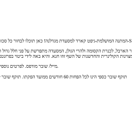
 הארבל, לכנרת הקסומה ולהרי הגולן, המסעדה מתפרשת על פני חלל גדול ומ
למימוש יש להציג את קוד ה-Gift Card באמצעות SMS/ מייל/ שובר מודפס. לפרטים נוספים : 053-9367771.
תוקף שובר כספי הינו לכל הפחות 60 חודשים ממועד הפקתו. תוקף שובר לרכישת מוצר או שירות מסויים יהיה לכל הפחות 24 חודשים ממועד הפקתו