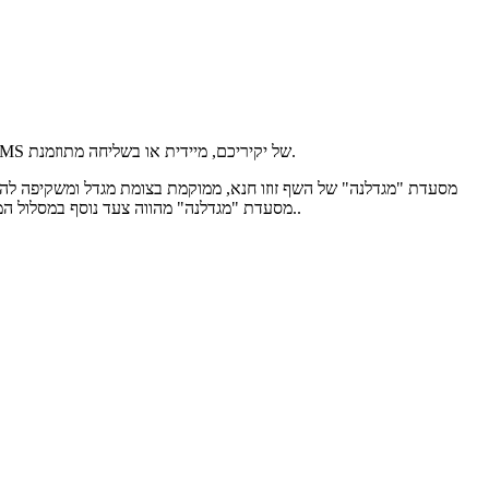
המתנה המושלמת-גיפט קארד למסעדת מגדלנה! כאן תוכלו לבחור כל סכום או חבילה שתרצו, לעצב גיפט קארד אישי ומפנק, ולשלוח אותו למייל או ל-SMS של יקיריכם, מיידית או בשליחה מתוזמנת.
מסעדת "
מגדלנה
" של השף זוזו חנא, ממוקמת בצומת מגדל ומשקיפה להר
" מהווה צעד נוסף במסלול המצוינות הקולינרית והחדשנות של השף זוזו חנא. והיא באה לידי ביטוי בפרזנטציה, באסתטיקה ובאווירה, ויותר מכול – בהרמוניה העדינה של טעמי האוכל..
מסעדת "
מגדלנה