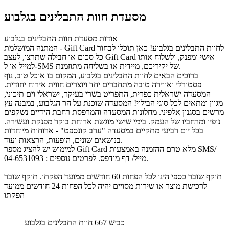
מסעדת חוות התבלינים בגלבוע
אודות מסעדת חוות התבלינים בגלבוע
המתנה המושלמת - Gift Card לחוות התבלינים בגלבוע! כאן תוכלו לבחור
כל סכום או חבילה שתרצו, לעצב Gift Card אישי ומפנק, ולשלוח אותו
למייל או ל-SMS של יקיריכם, מיידית או בשליחה מתוזמנת.
ברוכים הבאים לחוות התבלינים בגלבוע, המקום בו אוכל טוב, נוף
פסטורלי ואווירה טובה מתחברים יחד ויוצרים חווית אירוח יחודית.
המסעדה ישראלית כפרית, התפריט בשרי בעיקר, ישראלי וים תיכוני,
מגוון ומתאים לכל סוגי הבילוי! המסעדה שוכנת על הר הגלבוע, במבנה עץ
מרשים בסגנון אלפיני. מחלונות המסעדה והמרפסת רחבת הידיים נשקפים
נופיו ומרחביו של העמק. בימי שישי מוגשת ארוחת בוקר מפנקת ועשירה.
בכל יום רביעי מתקיים במסעדה "ערב קונספט" - ארוחות מיוחדות
בנושאים שונים, הופעות, הרצאות ועוד.
למימוש יש להציג מספר Gift Card מלא טרם ההזמנה באמצעות SMS/
.
מייל/ דף מודפס. לפרטים נוספים :
04-6531093
תוקף שובר כספי הינו לכל הפחות 60 חודשים ממועד הפקתו. תוקף שובר
לרכישת מוצר או שירות מסויים יהיה לכל הפחות 24 חודשים ממועד
הפקתו
כביש 667 חוות התבלינים בגלבוע