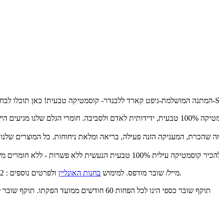
ולפרטים נוספים : 077-2127172.
למימוש השובר בחנות יש להציג מספר שובר באמצעות SMS/ מייל/ שובר מודפס. למימוש
בחנות האונליין
תוקף שובר כספי הינו לכל הפחות 60 חודשים ממועד הפקתו. תוקף שובר לרכישת מוצר או שירות מסויים יהיה לכל הפחות 24 חודשים ממועד הפקתו