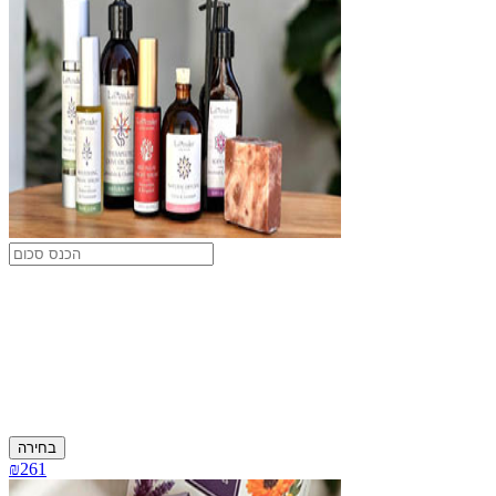
בחירה
₪261