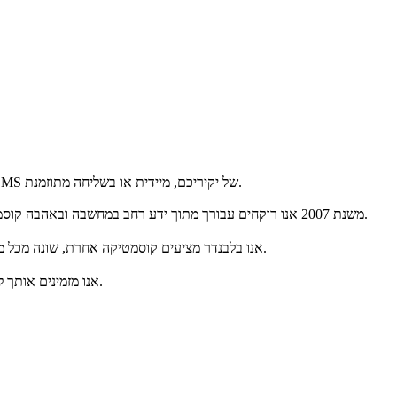
המתנה המושלמת-גיפט קארד ללבנדר- קוסמטיקה טבעית! כאן תוכלו לבחור כל סכום שתרצו, לעצב גיפט קארד אישי ומפנק, ולשלוח אותו למייל או ל-SMS של יקיריכם, מיידית או בשליחה מתוזמנת.
חומרי הגלם שלנו מגיעים הישר מהטבע - שמנים צמחיים ושמנים אתרים טהורים, צמחי מרפא ומינרלים.
משנת 2007 אנו רוקחים עבורך מתוך ידע רחב במחשבה ובאהבה קוסמטיקה 100% טבעית, ידידותית לאדם ולסביבה.
אנו בלבנדר מציעים קוסמטיקה אחרת, שונה מכל מה שהכרת, המעניקה הזנה פעילה, בריאה ומלאת ניחוחות. כל המוצרים שלנו מיוצרים בעבודת יד בבית לבנדר בכרכור ומאושרים על ידי משרד הבריאות.
אנו מזמינים אותך להכיר קוסמטיקה עילית 100% טבעית הנעשית ללא פשרות - ללא חומרים משמרים, ללא תוצרי נפט, ללא חומרי ריח סינטטיים וללא נסיונות בבעלי חיים.