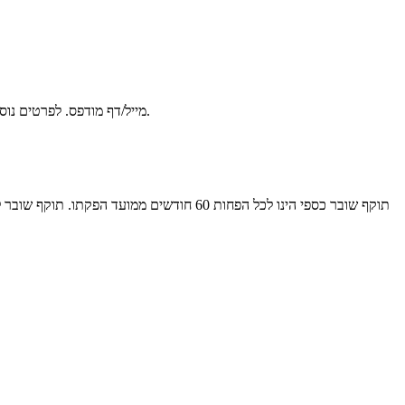
למימוש יש להציג את קוד ה-Gift Card באמצעות SMS/מייל/דף מודפס. לפרטים נוספים: 0542225908.
תוקף שובר כספי הינו לכל הפחות 60 חודשים ממועד הפקתו. תוקף שובר לרכישת מוצר או שירות מסויים יהיה לכל הפחות 24 חודשים ממועד הפקתו