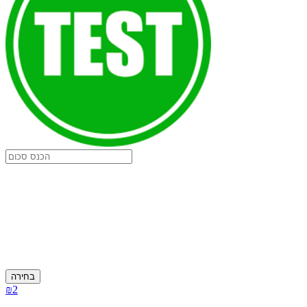
בחירה
₪2