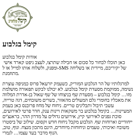
קימל בגלבוע
אודות קימל בגלבוע
כאן תוכלו לבחור כל סכום או חבילה שתרצו, לעצב גיפט קארד אישי
ומפנק, ולשלוח אותו למייל או ל-SMS של יקיריכם, מיידית או בשליחה
מתוזמנת.
למרגלותיו של הר הגלבוע המוריק, כשעמק יזרעאל פרוס כמניפה עוצרת
נשימה, ממוקמת מסעדת קימל בגלבוע. לא יכולנו לבקש תפאורה מושלמת
מזו… קימל בגלבוע – מסעדת שף בניצוחו של שף שאול בן-אדרת המלווה
את מאכליו בחומרי גלם המעולים מהאזור, בשרים משובחים, דגה טרייה,
עשבי תיבול ותבלינים טריים. ניחוח של מחוז פרובנס כאן בעמק
המעיינות… בקימל בגלבוע בר משקאות ויינות ענק, חדר פרטי לאירועים,
סוכת גפנים לאירועי קיץ, אירועים גדולים על מדרון ההר, בראנצ'ים
ייחודיים וארוחות שף. הגלבוע מקבל ניחוח חדש וקסום. שילוב של ביסטרו
משובח ואיכותי, טעמים וניחוחות מיוחדים, הינם מתכון מנצח. ונוף, טוב,
הנוף מדבר בעד עצמו… לגמרי.