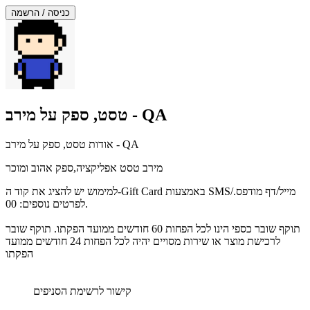
תפריט
דלג
כניסה / הרשמה
עליון
מעל
סוף
תפריט
אזור
עליון
תפריט
עליון
טסט, ספק על מירב - QA
אודות טסט, ספק על מירב - QA
מירב טסט אפליקציה,ספק אהוב ומוכר
למימוש יש להציג את קוד ה-Gift Card באמצעות SMS/מייל/דף מודפס.
לפרטים נוספים: 00.
תוקף שובר כספי הינו לכל הפחות 60 חודשים ממועד הפקתו. תוקף שובר
לרכישת מוצר או שירות מסויים יהיה לכל הפחות 24 חודשים ממועד
הפקתו
קישור לרשימת הסניפים