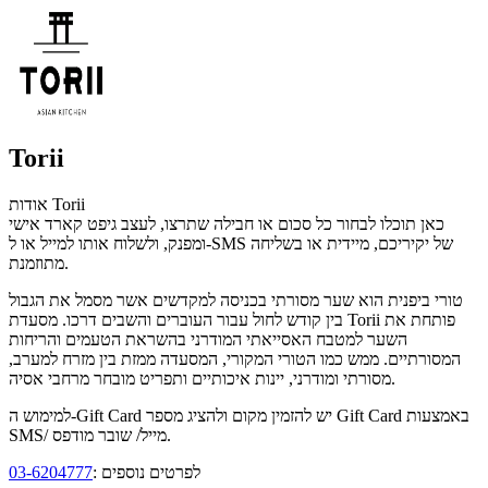
Torii
אודות Torii
כאן תוכלו לבחור כל סכום או חבילה שתרצו, לעצב גיפט קארד אישי
ומפנק, ולשלוח אותו למייל או ל-SMS של יקיריכם, מיידית או בשליחה
מתוזמנת.
טורי ביפנית הוא שער מסורתי בכניסה למקדשים אשר מסמל את הגבול
בין קודש לחול עבור העוברים והשבים דרכו. מסעדת Torii פותחת את
השער למטבח האסייאתי המודרני בהשראת הטעמים והריחות
המסורתיים. ממש כמו הטורי המקורי, המסעדה ממזת בין מזרח למערב,
מסורתי ומודרני, יינות איכותיים ותפריט מובחר מרחבי אסיה.
למימוש ה-Gift Card יש להזמין מקום ולהציג מספר Gift Card באמצעות
SMS/ מייל/ שובר מודפס.
לפרטים נוספים :
03-6204777