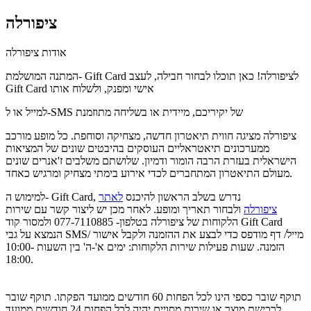
ציפורלה
אודות ציפורלה
המתנה המושלמת- Gift Card לציפורלה! כאן תוכלו לבחור חבילה, לעצב
Gift Card אישי ומפנק, ולשלוח אותו
למייל או ל-SMS של יקיריכם, מיידית או בשליחה מתוזמנת
ציפורלה מציגה חווית תיאטרון חדשה, מצחיקה וסוחפת. כל מופע מורכב
ממערכונים תיאטראליים העוסקים בהיבטים שונים של המציאות
הישראלית בעזרת הרבה הומור ודמיון. שלושתם משלבים ז'אנרים שונים
מעולם התיאטרון המתחברים לכדי אירוע בימתי מצחיק ומרגיש כאחד.
למימוש ה- Gift Card, נדרש בשלב הראשון להיכנס
לאתר
ציפורלה
ולבחור תאריך ומופע. לאחר מכן יש ליצור קשר עם שירות
הלקוחות של ציפורלה בטלפון- 077-7110885 ולמסור קוד Gift Card
הנמצא על גבי SMS/ מייל/ דף מודפס כדי לבצע את ההזמנה ולקבל אישור
הזמנה. שעות פעילות שירות הלקוחות: ימים א'-ה' בין השעות 10:00-
18:00.
תוקף שובר כספי הינו לכל הפחות 60 חודשים ממועד הפקתו. תוקף שובר
לרכישת מוצר או שירות מסויים יהיה לכל הפחות 24 חודשים ממועד