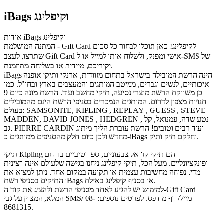
iBags וקיפלינג
אודות iBags וקיפלינג
המתנה המושלמת - Gift Card לקיפלינג! כאן תוכלו לבחור כל סכום
שתרצו, לעצב Gift Card אישי ומפנק, ולשלוח אותו למייל או ל-SMS של
יקיריכם, מיידית או בשליחה מתוזמנת.
iBags הינה הרשת המובילה בישראל בתחום מזוודות, ארנקי ותיקי אופנה
איכותיים, לנשים וגברים, ממיטב המותגים והמעצבים בארץ ובחו"ל. כמו
כן משווקת הרשת מוצרי נסיעה, תיקי מחשב ועוד. הרשת מונה כיום 9
חנויות מצפון לדרום. המותגים הנמכרים בסניפי הרשת הינם מהמובילים
בעולם: SAMSONITE, KIPLING , REPLAY , GUESS , STEVE
MADDEN, DAVID JONES , HEDGREN , נטע שדה, עמנואל, קל
גב, PIERRE CARDIN ועוד רבים וטובים! הרשת עוברת הליך מיתוג
מחדש ולכן כיום חלק מהסניפים ממותגים כ-iBags וחלקם תיק ותיק.
תיקי Kipling הם תיקי קז'ואל צבעוניים, ספורטיביים ברוחם
ופונקציונליים. מעל הכל, תיקי קיפלינג ניחנו בגישה שלעולם אינה רצינית
מדי, נפוחה מחשיבות עצמית או תקועה במקום אחד. ניתן למצוא את
התיקים בסניפי רשת iBags או בסניף קיפלינג באילת.
למימוש יש להגיע לאחד מסניפי הרשת ולהציג את קוד ה-Gift Card
המלא, המצוין על גבי SMS/ מייל/ דף מודפס. לפרטים נוספים: 08-
8681315.