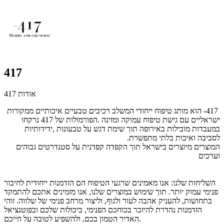
417
אודות 417
417
- הוא מותג טיפוח ייחודי המשלב רכיבים טבעיים איכותיים ממקורות
ישראליים
עם גישת טיפוח עמוקה ומזינה
.
הפורמולות של 417 נרקחו
במעבדות מובילות באירופה תוך שימת דגש על טבעונות
,
ידידותיות
לסביבה ואיכות בלתי מתפשרת
.
המוצרים מיוצרים בישראל תוך הקפדה קפדנית על סטנדרטים גבוהים
וערכים
השליחות שלנו: אנו מאמינים שרגעי הטיפוח הם הזדמנות ייחודית לחיבור
פנימי עמוק יותר. תוך שימוש במוצרים שלנו, אנו מזמינים אתכם להתמקד
בתחושות, להעניק אהבה לעור ולגוף, וליצור מרחב פנימי של שלווה. זוהי
הזדמנות נהדרת להיזכר בכוחכם הפנימי, ביכולות שלכם ובפוטנציאל
האדיר הטמון בכם, ולהשפיע לטובה על חייכם.