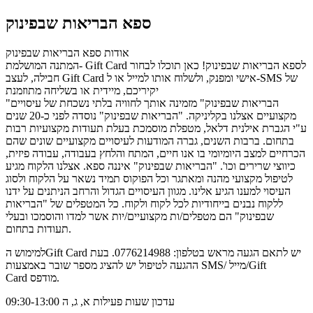
ספא הבריאות שבפינוק
אודות ספא הבריאות שבפינוק
המתנה המושלמת- Gift Card לספא הבריאות שבפינוק! כאן תוכלו לבחור
חבילה, לעצב Gift Card אישי ומפנק, ולשלוח אותו למייל או ל-SMS של
יקיריכם, מיידית או בשליחה מתוזמנת
"הבריאות שבפינוק" מזמינה אותך לחוויה בלתי נשכחת של עיסויים
מקצועיים אצלנו בקליניקה. "הבריאות שבפינוק" נוסדה לפני כ-20 שנים
ע"י הגברת אילנית דלאל, מטפלת מוסמכת בעלת תעודות מקצועיות רבות
בתחום. ברבות השנים, גברה המודעות לעיסויים מקצועיים שונים שהם
הכרחיים למצב היומיומי בו אנו חיים, המתח והלחץ בעבודה, עבודה פיזית,
כיווצי שרירים וכו'. "הבריאות שבפינוק" איננה ספא. אצלנו הלקוח מגיע
לטיפול מקצועי מהנה ומאתגר וכל הפוקוס תמיד נשאר על הלקוח ולסוג
העיסוי למענו הגיע אלינו. מגוון העיסויים הגדול והרחב הניתנים על ידנו
ללקוח נבנים בייחודיות לכל לקוח ולקוח. כל המטפלים של "הבריאות
שבפינוק" הם מטפלים/ות מקצועיים/יות אשר למדו והוסמכו ובעלי
תעודות בתחום.
למימוש הGift Card יש לתאם הגעה מראש בטלפון: 0776214988. בעת
ההגעה לטיפול יש להציג מספר שובר באמצעות SMS/ מייל/Gift
Card מודפס.
עדכון שעות פעילות א, ג, ה 09:30-13:00