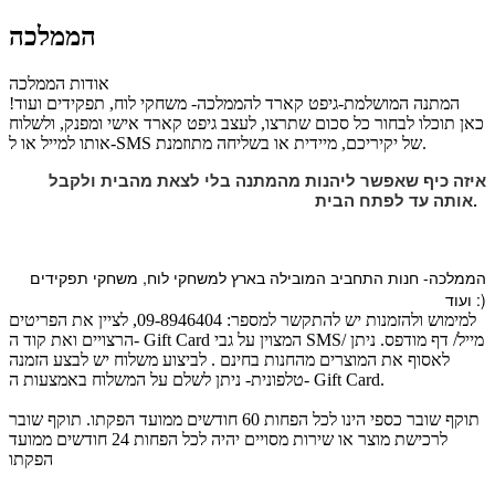
הממלכה
אודות הממלכה
המתנה המושלמת-גיפט קארד להממלכה- משחקי לוח, תפקידים ועוד!
כאן תוכלו לבחור כל סכום שתרצו, לעצב גיפט קארד אישי ומפנק, ולשלוח
אותו למייל או ל-SMS של יקיריכם, מיידית או בשליחה מתוזמנת.
איזה כיף שאפשר ליהנות מהמתנה בלי לצאת מהבית ולקבל
אותה עד לפתח הבית.
הממלכה- חנות התחביב המובילה בארץ למשחקי לוח, משחקי תפקידים
ועוד :)
למימוש ולהזמנות יש להתקשר למספר: 09-8946404, לציין את הפריטים
הרצויים ואת קוד ה- Gift Card המצוין על גבי SMS/ מייל/ דף מודפס. ניתן
לאסוף את המוצרים מהחנות בחינם . לביצוע משלוח יש לבצע הזמנה
טלפונית- ניתן לשלם על המשלוח באמצעות ה- Gift Card.
תוקף שובר כספי הינו לכל הפחות 60 חודשים ממועד הפקתו. תוקף שובר
לרכישת מוצר או שירות מסויים יהיה לכל הפחות 24 חודשים ממועד
הפקתו