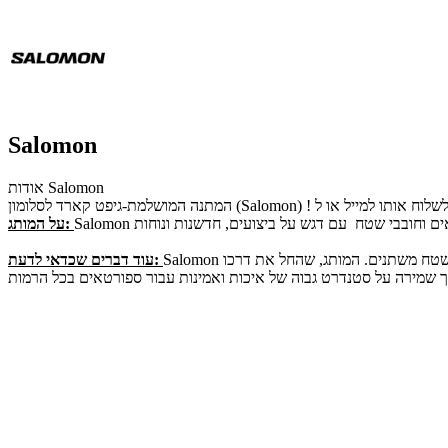
Salomon
אודות Salomon
על המותג:
Salomon מציעה מגוון רחב של מוצרים לפעילויות כמו סקי, ריצת שטח, טיולים וטרקים, ומשלבת טכנולוגיות מתקדמות עם עיצוב פונקציונלי המותאם לתנאי שטח משתנים. המותג, שהחל את דרכו
עוד דברים שכדאי לדעת: