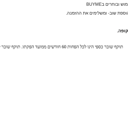
בוחרים בBUYME
ומשלימים את ההזמנה.
תוקף שובר כספי הינו לכל הפחות 60 חודשים ממועד הפקתו. תוקף שובר לרכישת מוצר או שירות מסויים יהיה לכל הפחות 24 חודשים ממועד הפקתו