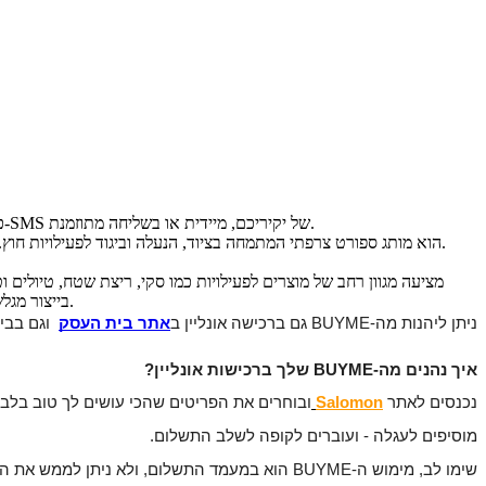
המתנה המושלמת-גיפט קארד לסלומון (Salomon) ! כאן תוכלו לבחור כל סכום או חבילה שתרצו, לעצב גיפט קארד אישי ומפנק, ולשלוח אותו למייל או ל-SMS של יקיריכם, מיידית או בשליחה מתוזמנת.
Salomon הוא מותג ספורט צרפתי המתמחה בציוד, הנעלה וביגוד לפעילויות חוץ. מאז הקמתו בשנת 1947, המותג מוביל בפיתוח פתרונות מתקדמים לספורטאים וחובבי שטח עם דגש על ביצועים, חדשנות ונוחות.
בייצור מגלשי סקי, התפתח עם השנים והרחיב את פעילותו להנעלה וביגוד מקצועיים תוך שמירה על סטנדרט גבוה של איכות ואמינות עבור ספורטאים בכל הרמות.
ניתן ליהנות מה-BUYME גם ברכישה אונליין ב
אתר בית העסק
וגם בבי
איך נהנים מה-BUYME שלך ברכישות אונליין? 
נכנסים לאתר 
Salomon
ובוחרים את הפריטים שהכי עושים לך טוב בלב.
מוסיפים לעגלה - ועוברים לקופה לשלב התשלום.
שימו לב, מימוש ה-BUYME הוא במעמד התשלום, ולא ניתן לממש את המתנה בשלב בחירת הפריטים או בחלונית "קוד קופון או גיפטקארד".