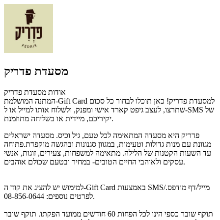
מסעדת פדריק
אודות מסעדת פדריק
המתנה המושלמת-Gift Card למסעדת פדריק! כאן תוכלו לבחור כל סכום
שתרצו, לעצב גיפט קארד אישי ומפנק, ולשלוח אותו למייל או ל-SMS של
יקיריכם, מיידית או בשליחה מתוזמנת.
פדריק היא מסעדה המתאימה לכל טעם, גיל וכיס. מסעדה ישראלים
מגוונת עם מנות גדולות וטעימות, במגוון סגנונות ובהגשה מוקפדת.פתוחה
עד השעות הקטנות של הלילה. מתאימה למשפחות, צעירים, זוגות, אנשי
עסקים ולאוהבי החיים הטובים- במחיר ובטעם שכולם אוהבים.
למימוש יש להציג את קוד ה-Gift Card באמצעות SMS/מייל/דף מודפס.
לפרטים נוספים: 08-856-0644.
תוקף שובר כספי הינו לכל הפחות 60 חודשים ממועד הפקתו. תוקף שובר