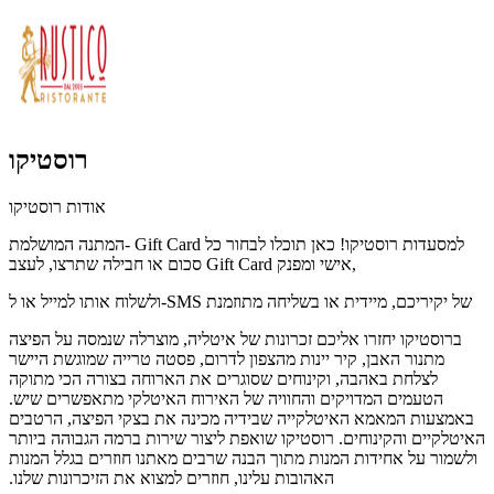
רוסטיקו
אודות רוסטיקו
המתנה המושלמת- Gift Card למסעדות רוסטיקו! כאן תוכלו לבחור כל
סכום או חבילה שתרצו, לעצב Gift Card אישי ומפנק,
ולשלוח אותו למייל או ל-SMS של יקיריכם, מיידית או בשליחה מתוזמנת
ברוסטיקו יחזרו אליכם זכרונות של איטליה, מוצרלה שנמסה על הפיצה
מתנור האבן, קיר יינות מהצפון לדרום, פסטה טרייה שמוגשת היישר
לצלחת באהבה, וקינוחים שסוגרים את הארוחה בצורה הכי מתוקה
הטעמים המדויקים והחוויה של האירוח האיטלקי מתאפשרים
שיש.
באמצעות המאמא האיטלקייה שבידיה מכינה את בצקי הפיצה, הרטבים
האיטלקיים והקינוחים. רוסטיקו שואפת ליצור שירות ברמה הגבוהה ביותר
ולשמור על אחידות המנות מתוך הבנה שרבים מאתנו חוזרים בגלל המנות
האהובות עלינו, חוזרים למצוא את הזיכרונות שלנו.