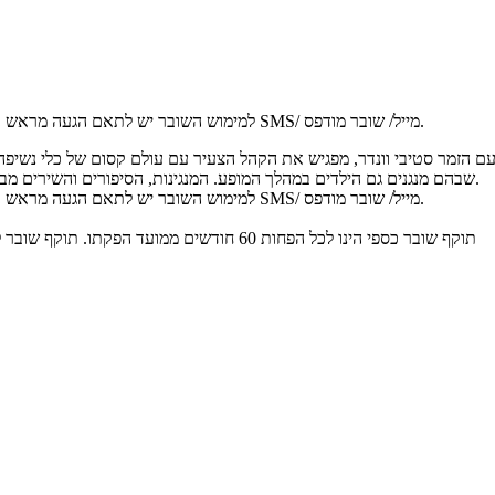
למימוש השובר יש לתאם הגעה מראש בטלפון: 052-8908822. בעת ההזמנה יש לתת מספר מספר שובר באמצעות SMS/ מייל/ שובר מודפס.
ם הזמר סטיבי וונדר, מפגיש את הקהל הצעיר עם עולם קסום של כלי נשיפה. 
שבהם מנגנים גם הילדים במהלך המופע. המנגינות, הסיפורים והשירים מבוצעים בוירטואוזיות רבה, כאשר אריק מנגן ושר ועובר מכלי נגינה אחד לשני.
למימוש השובר יש לתאם הגעה מראש בטלפון: 052-8908822. בעת ההזמנה יש לתת מספר מספר שובר באמצעות SMS/ מייל/ שובר מודפס.
תוקף שובר כספי הינו לכל הפחות 60 חודשים ממועד הפקתו. תוקף שובר לרכישת מוצר או שירות מסויים יהיה לכל הפחות 24 חודשים ממועד הפקתו