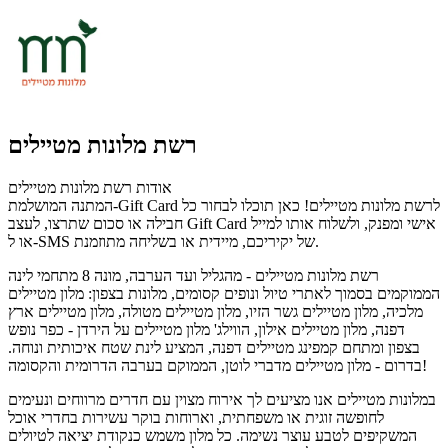
רשת מלונות מטיילים
אודות רשת מלונות מטיילים
המתנה המושלמת-Gift Card לרשת מלונות מטיילים! כאן תוכלו לבחור כל
חבילה או סכום שתרצו, לעצב Gift Card אישי ומפנק, ולשלוח אותו למייל
או ל-SMS של יקיריכם, מיידית או בשליחה מתוזמנת.
רשת מלונות מטיילים - מהגליל ועד הערבה, מונה 8 מתחמי לינה
הממוקמים בסמוך לאתרי טיול ונופים קסומים, מלונות בצפון: מלון מטיילים
מלכיה, מלון מטיילים גשר הזיו, מלון מטיילים מטולה, מלון מטיילים ארץ
דפנה, מלון מטיילים אילון, הווילג' מלון מטיילים על הירדן - כפר נופש
בצפון ומתחם קמפינג מטיילים דפנה, המציע לינת שטח איכותית ונוחה.
בדרום - מלון מטיילים מדברי לוטן, הממוקם בערבה הדרומית והקסומה!
במלונות מטיילים אנו מציעים לך אירוח מצוין עם חדרים מרווחים ונעימים
לחופשה זוגית או משפחתית, וארוחות בוקר עשירות בחדרי אוכל
המשקיפים לטבע עוצר נשימה. כל מלון משמש כנקודת יציאה לטיולים