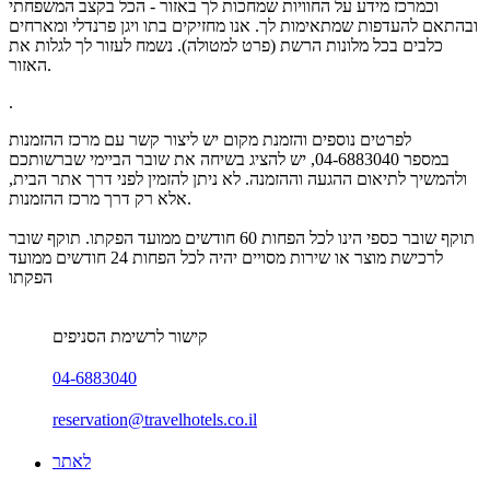
וכמרכז מידע על החוויות שמחכות לך באזור - הכל בקצב המשפחתי
ובהתאם להעדפות שמתאימות לך. אנו מחזיקים בתו ויגן פרנדלי ומארחים
כלבים בכל מלונות הרשת (פרט למטולה). נשמח לעזור לך לגלות את
האזור.
.
לפרטים נוספים והזמנת מקום יש ליצור קשר עם מרכז ההזמנות
במספר
04-6883040, יש להציג בשיחה את שובר הביימי שברשותכם
ולהמשיך לתיאום ההגעה וההזמנה. לא ניתן להזמין לפני דרך אתר הבית,
אלא רק דרך מרכז ההזמנות.
תוקף שובר כספי הינו לכל הפחות 60 חודשים ממועד הפקתו. תוקף שובר
לרכישת מוצר או שירות מסויים יהיה לכל הפחות 24 חודשים ממועד
הפקתו
קישור לרשימת הסניפים
04-6883040
reservation@travelhotels.co.il
לאתר