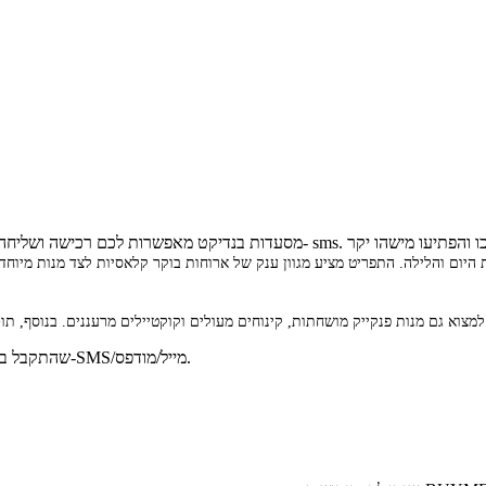
שה ושליחה מיידית של שובר מתנה מפנק. בתוך דקות שולחים שובר מעוצב במייל או ב- sms. המשיכו והפתיעו מישהו יקר
יום והלילה. התפריט מציע מגוון ענק של ארוחות בוקר קלאסיות לצד מנות מיוחדות
למימוש באחת המסעדות יש להציג בתחילת הארוחה את קוד ה-Gift Card שהתקבל ב-SMS/מייל/מודפס.