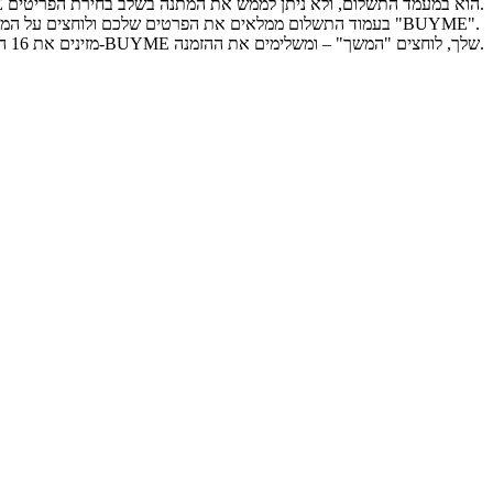
שימו לב, מימוש ה-BUYME הוא במעמד התשלום, ולא ניתן לממש את המתנה בשלב בחירת הפריטים.
בעמוד התשלום ממלאים את הפרטים שלכם ולוחצים על המשך ואז על "בחירת אמצעי תשלום", ואז על "BUYME".
מזינים את 16 הספרות שמרכיבות את קוד ה-BUYME שלך, לוחצים "המשך" – ומשלימים את ההזמנה.