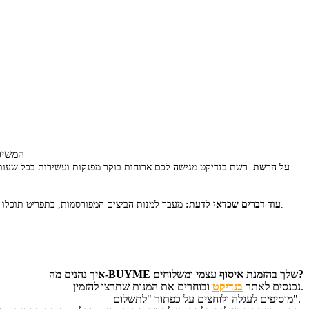
מסעדות בנדיקט מאפשרות לכם רכי
על הרשת
:
רשת בנדיקט מגישה לכם ארוחות בוקר מפנקות ועשירות בכל שעות ה
מעבר למנות הביצים המפורסמות, בתפריט תוכלו למצוא גם מנות פנקייק מושחתות, קינוחים מעולים וקוקטיילים מרעננים. בנוסף, תוכלו להרכיב בעצמכם את ארוחת הבוקר החלומית שלכם בדיוק כמו שאתם אוהבים.
עוד דברים שכדאי לדעת:
איך נהנים מה-BUYME שלך בהזמנת איסוף עצמי ומשלוחים?
ובוחרים את המנות שתרצו להזמין.
נכנסים לאתר
בנדיקט
מוסיפים לעגלה ולוחצים על כפתור "לתשלום".