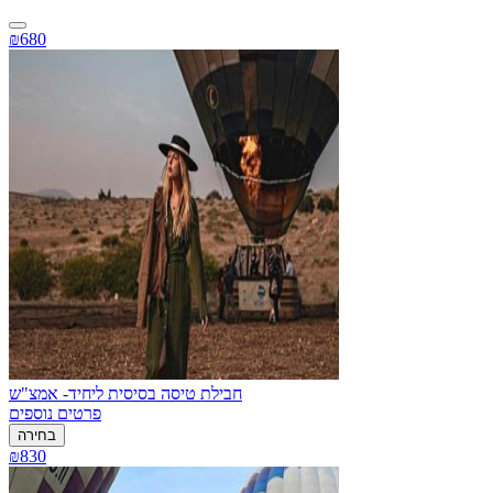
₪680
חבילת טיסה בסיסית ליחיד- אמצ"ש
פרטים נוספים
בחירה
₪830