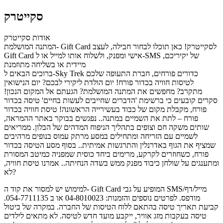
סקייטרק
אודות סקייטרק
המתנה המושלמת- Gift Card לסקייטרק! כאן תוכלו לבחור חבילה, לעצב
Gift Card אישי ומפנק, ולשלוח אותו למייל או ל-SMS של יקיריכם,
מיידית או בשליחה מתוזמנת
ברוכים הבאים ל-Sky Trek כדורים פורחים, חברת התעופה שלכם
לטיסות חוויה בכדור פורח! יום הולדת ליקירי לבכם? יום הנישואין
מתקרב? מחפשים את המתנה המושלמת? הגעתם אל המקום הנכון!
סקרים קובעים כי ברשימת 'הדברים שחייבים לעשות בחיים' טיסה בכדור
פורח, מקבלת מקום של כבוד בעשירייה הראשונה! טיסת חוויה בכדור
פורח – לתת את השמיים במתנה.. נפגשים בבוקר באתר ההמראה,
שותים משקה חם וצופים בתהליך הניפוח המדהים של הבלון. ממריאים
לשמיים עם הזריחה ומתחילים במסע מרתק עמוס בנופים מרהיבים
שמציף את הגוף באדרנלין והתרגשות אמיתית.. בסוף מסע הטיסה בכדור
פורח, כשחוזרים לקרקע, מרימים ביחד כוסית שמפניה כמיטב המסורת
ומתענגים על שולחן כיבוד מפנק ממש בשדה הנחיתה.. אמרנו טיסת חוויה,
לא?
למימוש יש למסור את קוד ה- Gift Card המופיע על גבי SMS/מייל/דף
מודפס. לפרטים נוספים והזמנות: 04-8010023 או ב 054-7711135.
קביעת תאריך טיסה בהתאם ללוח הטיסות של החברה. במקרה של ביטול
טיסה בעקבות מזג אוויר, ייקבע מועד חדש לטיסה. לא מתאים לילדים