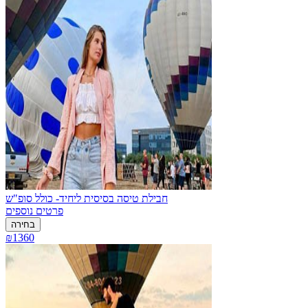
חבילת טיסה בסיסית ליחיד- כולל סופ"ש
פרטים נוספים
בחירה
₪1360