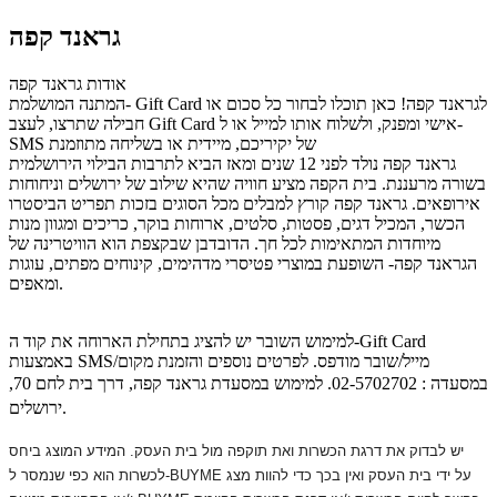
גראנד קפה
אודות גראנד קפה
המתנה המושלמת- Gift Card לגראנד קפה! כאן תוכלו לבחור כל סכום או
חבילה שתרצו, לעצב Gift Card אישי ומפנק, ולשלוח אותו למייל או ל-
SMS של יקיריכם, מיידית או בשליחה מתוזמנת
גראנד קפה נולד לפני 12 שנים ומאז הביא לתרבות הבילוי הירושלמית
בשורה מרעננת. בית הקפה מציע חוויה שהיא שילוב של ירושלים וניחוחות
אירופאים. גראנד קפה קורץ למבלים מכל הסוגים בזכות תפריט הביסטרו
הכשר, המכיל דגים, פסטות, סלטים, ארוחות בוקר, כריכים ומגוון מנות
מיוחדות המתאימות לכל חך. הדובדבן שבקצפת הוא הוויטרינה של
הגראנד קפה- השופעת במוצרי פטיסרי מדהימים, קינוחים מפתים, עוגות
ומאפים.
למימוש השובר יש להציג בתחילת הארוחה את קוד ה-Gift Card
באמצעות SMS/מייל/שובר מודפס. לפרטים נוספים והזמנת מקום
במסעדה : 02-5702702. למימוש במסעדת גראנד קפה,
דרך בית לחם 70,
ירושלים.
יש לבדוק את דרגת הכשרות ואת תוקפה מול בית העסק. המידע המוצג ביחס
לכשרות הוא כפי שנמסר ל-BUYME על ידי בית העסק ואין בכך כדי להוות מצג