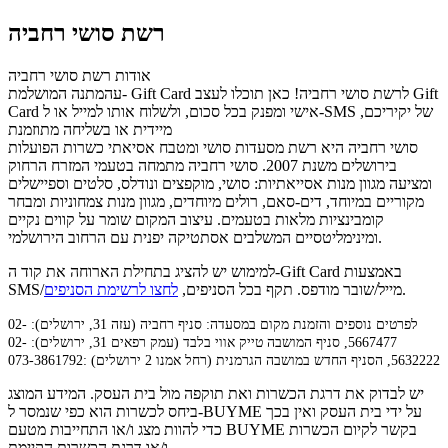
רשת סושי רחביה
אודות רשת סושי רחביה
עהמתנה המושלמת- Gift Card לרשת סושי רחביה! כאן תוכלו לעצב Gift
Card אישי ומפנק בכל סכום, ולשלוח אותו למייל או ל-SMS של יקיריכם,
מיידית או בשליחה מתוזמנת
סושי רחביה היא רשת מסעדות סושי ומטבח אסיאתי כשרות הפועלות
בירושלים משנת 2007. סושי רחביה מתמחה בטעמי המזרח הרחוק
ומציעה מגוון מנות אסייאתיות: סושי, מוקפצים ונודלס, סלטים וספיישלים
מקוריים במיוחד, דים-סאם, רולים מיוחדים, מגוון מנות צמחוניות ומבחר
קומבינציות מלאות בטעמים. עיצוב המקום שומר על קווים נקיים
ומינימליטסיים המשלבים אסתטיקה יפנית עם הרחוב הירושלמי.
למימוש יש להציג בתחילת הארוחה את קוד ה-Gift Card באמצעות
.
SMS/מייל/שובר מודפס. תקף בכל הסניפים,
לחצו לרשימת הסניפים
לפרטים נוספים והזמנת מקום במסעדה: סניף רחביה (עזה 31, ירושלים): 02-
5667477, סניף המושבה טייק אווי בלבד (עמק רפאים 31, ירושלים): 02-
5632222, הסניף החדש במושבה הגרמנית (רחל אמנו 2 ירושלים) :073-3861792
יש לבדוק את דרגת הכשרות ואת תוקפה מול בית העסק. המידע המוצג
ביחס לכשרות הוא כפי שנמסר ל-BUYME על ידי בית העסק ואין בכך
כדי להוות מצג ו/או התחייבות מטעם BUYME בקשר לקיום הכשרות
ו/או דרגת הכשרות הקיימת.