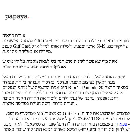
אודות פפאיה
המתנה המושלמת Gitf Card לפפאיה! כאן תוכלו לבחור כל סכום שתרצו,
לעצב Gitf Card אישי ומפנק, ולשלוח אותו למייל או ל-SMS של יקיריכם,
מיידית או בשליחה מתוזמנת.
איזה כיף שאפשר ליהנות מהמתנה בלי לצאת מהבית על ידי מימוש
אונליין! המתנה תגיע עד לפתח הבית
פפאיה מותג הנעלת ילדים. המעצבת, מפתחת ומשווקת נעלי ילדים ונעלי
צעד ראשון בעיצוב אופנתי ועדכני ובאיכות הגבוהה ביותר. פפאיה
Bibi ו - Pampili. פפאיה חרטה על
היבואנית הרשמית של מותגי הנעליים
דגלה להצטיין במתן שירות ברמה הגבוהה ביותר ללקוחותיה, יצירת מגוון
רחב, אופנתי ועדכני של נעלי ילדים וליצור את החווית הקניה הטובה
רשת חנויות בפריסה ארצית.
והנוחה ביותר.
למימוש יש להציג את קוד ה-Gift Card באמצעות SMS/מייל/דף מודפס.
לפרטים נוספים: 03-6811168. ניתן לממש את השוברים באתר הסחר
-
פפאיה
, באמצעות בחירת השדה "תווים\ שוברי מולטיפאס". לאחר מכן,
יש להזין את קוד ה-Gift Card המלא בשדה: *אנא הזינו קוד שובר. באתר