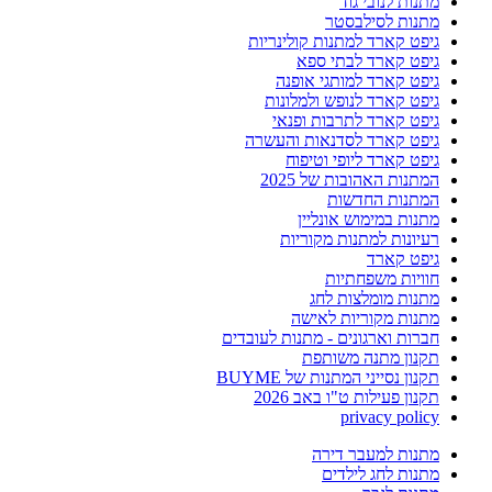
מתנות לנובי גוד
מתנות לסילבסטר
גיפט קארד למתנות קולינריות
גיפט קארד לבתי ספא
גיפט קארד למותגי אופנה
גיפט קארד לנופש ולמלונות
גיפט קארד לתרבות ופנאי
גיפט קארד לסדנאות והעשרה
גיפט קארד ליופי וטיפוח
המתנות האהובות של 2025
המתנות החדשות
מתנות במימוש אונליין
רעיונות למתנות מקוריות
גיפט קארד
חוויות משפחתיות
מתנות מומלצות לחג
מתנות מקוריות לאישה
חברות וארגונים - מתנות לעובדים
תקנון מתנה משותפת
תקנון נסייני המתנות של BUYME
תקנון פעילות ט"ו באב 2026
privacy policy
מתנות למעבר דירה
מתנות לחג לילדים