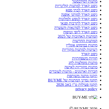
מתנות לסילבסטר
גיפט קארד למתנות קולינריות
גיפט קארד לבתי ספא
גיפט קארד למותגי אופנה
גיפט קארד לנופש ולמלונות
גיפט קארד לתרבות ופנאי
גיפט קארד לסדנאות והעשרה
גיפט קארד ליופי וטיפוח
המתנות האהובות של 2025
המתנות החדשות
מתנות במימוש אונליין
רעיונות למתנות מקוריות
גיפט קארד
חוויות משפחתיות
מתנות מומלצות לחג
מתנות מקוריות לאישה
חברות וארגונים - מתנות לעובדים
תקנון מתנה משותפת
תקנון נסייני המתנות של BUYME
תקנון פעילות ט"ו באב 2026
privacy policy
Ⓒ BUYME 2026