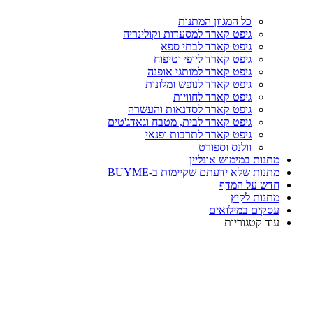
כל המגוון המתנות
גיפט קארד למסעדות וקולינריה
גיפט קארד לבתי ספא
גיפט קארד ליופי וטיפוח
גיפט קארד למותגי אופנה
גיפט קארד לנופש ומלונות
גיפט קארד לחוויות
גיפט קארד לסדנאות והעשרה
גיפט קארד לבית, מטבח וגאדג'טים
גיפט קארד לתרבות ופנאי
וולנס וספורט
מתנות במימוש אונליין
מתנות שלא ידעתם שקיימות ב-BUYME
חדש על המדף
מתנות לקיץ
עסקים במילואים
עוד קטגוריות