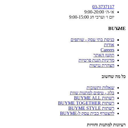
03-3737117
א׳-ה׳ 9:00-20:00
יום ו׳ וערבי חג 9:00-15:00
BUYME
כניסת בתי עסק - שותפים
אודות
Careers
תקנון האתר
מדיניות הגנת פרטיות
הצהרת נגישות
כל מה שחשוב
שאלות ותשובות
בלוג - טיפים למתנות שוות
רשתות BUYME ALL
רשתות BUYME TOGETHER
רשתות BUYME STYLE
להצטרף כבית עסק ל-BUYME
רעיונות למתנות וחוויות