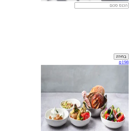
בחירה
₪198