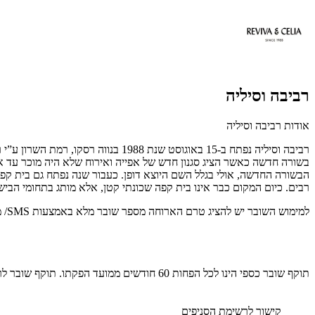
רביבה וסיליה
אודות רביבה וסיליה
רביבה וסיליה נפתח ב-15 באוגוסט שנ
בשורה חדשה כאשר הציג סגנון חדש של אפייה ואירוח שלא היה מוכר עד אז
הבשורה החדשה, אולי בגלל השם היוצא דופן. כעבור שנה נפתח גם בית קפה
רבים. כיום המקום כבר אינו בית קפה שכונתי קטן, אלא מותג בתחומי הביש
למימוש השובר יש להציג טרם הארוחה מספר שובר מלא באמצעות SMS/ מייל/ שובר מודפס. לפרטים נוספים: 03-5400179.
תוקף שובר כספי הינו לכל הפחות 60 חודשים ממועד הפקתו. תוקף שובר לרכישת מוצר או שירות מסויים יהיה לכל הפחות 24 חודשים ממועד הפקתו
קישור לרשימת הסניפים