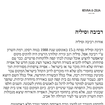
רביבה וסיליה
אודות רביבה וסיליה
רביבה וסיליה נפתח ב-15 באוגוסט שנת 1988 בנווה רסקו, רמת השרון
ע”י רביבה אפל, סיליה רגב ונירה קולודני.הרעיון היה להקים מקום
שיאפשר להציע אוכל ועוגות לבתי קפה וללקוחות פרטיים. כבר עם
פתיחתו, הצליח להביא בשורה חדשה כאשר הציג סגנון חדש של אפייה
ואירוח שלא היה מוכר עד אז בישראל – אפייה צרפתית מסורתית תוך
שימוש בחומרי גלם שלא היו מוכרים לרוב הקהל בישראל.המקום צבר
מוניטין במהירות רבה, אולי בגלל הבשורה החדשה, אולי בגלל השם היוצא
דופן. כעבור שנה נפתח גם בית קפה קטן באווירה מיוחדת וביתית, שהפך
במשך השנים למוקד עלייה לרגל גם לאנשים מחוץ לשכונה. השנים חלפו
והמקום גדל, התפתח ועבר שינויים רבים. כיום המקום כבר אינו בית קפה
שכונתי קטן, אלא מותג בתחומי הבישול, האפייה והאירוח שיצא מגבולות
רמת השרון והגיע עד לעיר הגדולה תל אביב.
למימוש השובר יש להציג טרם הארוחה מספר שובר מלא באמצעות