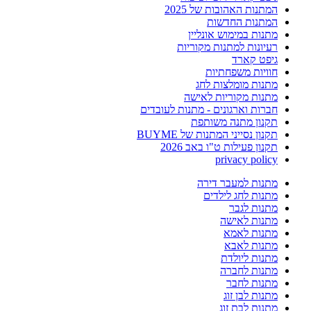
המתנות האהובות של 2025
המתנות החדשות
מתנות במימוש אונליין
רעיונות למתנות מקוריות
גיפט קארד
חוויות משפחתיות
מתנות מומלצות לחג
מתנות מקוריות לאישה
חברות וארגונים - מתנות לעובדים
תקנון מתנה משותפת
תקנון נסייני המתנות של BUYME
תקנון פעילות ט"ו באב 2026
privacy policy
מתנות למעבר דירה
מתנות לחג לילדים
מתנות לגבר
מתנות לאישה
מתנות לאמא
מתנות לאבא
מתנות ליולדת
מתנות לחברה
מתנות לחבר
מתנות לבן זוג
מתנות לבת זוג