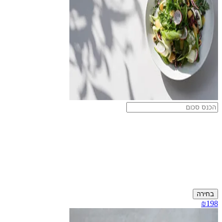
בחירה
₪198