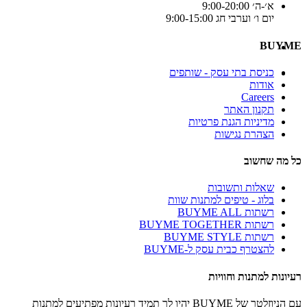
א׳-ה׳ 9:00-20:00
יום ו׳ וערבי חג 9:00-15:00
BUYME
כניסת בתי עסק - שותפים
אודות
Careers
תקנון האתר
מדיניות הגנת פרטיות
הצהרת נגישות
כל מה שחשוב
שאלות ותשובות
בלוג - טיפים למתנות שוות
רשתות BUYME ALL
רשתות BUYME TOGETHER
רשתות BUYME STYLE
להצטרף כבית עסק ל-BUYME
רעיונות למתנות וחוויות
עם הניוזלטר של BUYME יהיו לך תמיד רעיונות מפתיעים למתנות