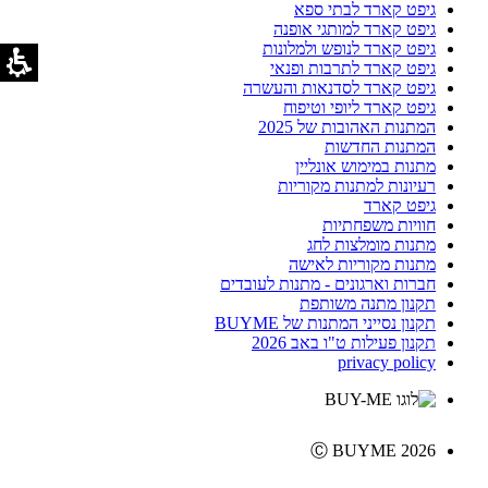
גיפט קארד לבתי ספא
גיפט קארד למותגי אופנה
גיפט קארד לנופש ולמלונות
גיפט קארד לתרבות ופנאי
גיפט קארד לסדנאות והעשרה
גיפט קארד ליופי וטיפוח
המתנות האהובות של 2025
המתנות החדשות
מתנות במימוש אונליין
רעיונות למתנות מקוריות
גיפט קארד
חוויות משפחתיות
מתנות מומלצות לחג
מתנות מקוריות לאישה
חברות וארגונים - מתנות לעובדים
תקנון מתנה משותפת
תקנון נסייני המתנות של BUYME
תקנון פעילות ט"ו באב 2026
privacy policy
Ⓒ BUYME 2026