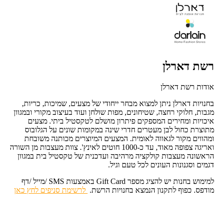
רשת דארלן
אודות רשת דארלן
בחנויות דארלן ניתן למצוא מבחר ייחודי של מצעים, שמיכות, כריות,
מגבות, חלוקי רחצה, שטיחונים, מפות שולחן ועוד בעיצוב מקורי ובמגוון
איכויות ומחירים המספקים פיתרון מושלם לטקסטיל ביתי. מצעים
מתוצרת כחול לבן מעטרים חדרי שינה במקומות שונים על הגלובוס
ומהווים מקור לגאווה לאומית. המצעים המיוצרים מכותנה משובחת
ואריגה צפופה מאוד, עד כ-1000 חוטים לאינץ'. צוות מעצבות מן השורה
הראשונה מעצבות קולקציה מרהיבה ועדכנית של טקסטיל בית במגוון
דגמים וסגנונות העונים לכל טעם וגיל.
למימוש בחנות יש להציג מספר Gift Card באמצעות SMS /מייל /דף
מודפס. כפוף לתקנון הנמצא בחנויות הרשת.
לרשימת סניפים לחץ כאן