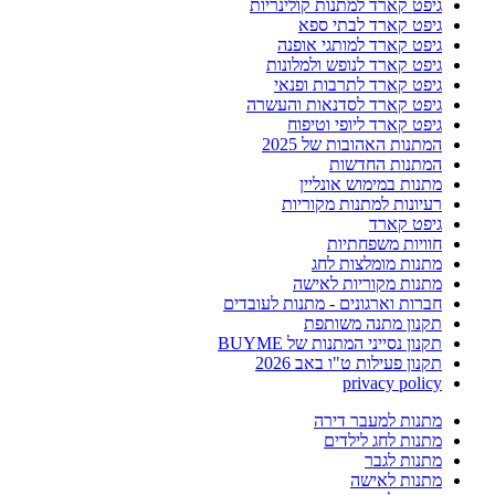
גיפט קארד למתנות קולינריות
גיפט קארד לבתי ספא
גיפט קארד למותגי אופנה
גיפט קארד לנופש ולמלונות
גיפט קארד לתרבות ופנאי
גיפט קארד לסדנאות והעשרה
גיפט קארד ליופי וטיפוח
המתנות האהובות של 2025
המתנות החדשות
מתנות במימוש אונליין
רעיונות למתנות מקוריות
גיפט קארד
חוויות משפחתיות
מתנות מומלצות לחג
מתנות מקוריות לאישה
חברות וארגונים - מתנות לעובדים
תקנון מתנה משותפת
תקנון נסייני המתנות של BUYME
תקנון פעילות ט"ו באב 2026
privacy policy
מתנות למעבר דירה
מתנות לחג לילדים
מתנות לגבר
מתנות לאישה