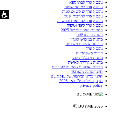
גיפט קארד לבתי ספא
גיפט קארד למותגי אופנה
גיפט קארד לנופש ולמלונות
גיפט קארד לתרבות ופנאי
גיפט קארד לסדנאות והעשרה
גיפט קארד ליופי וטיפוח
המתנות האהובות של 2025
המתנות החדשות
מתנות במימוש אונליין
רעיונות למתנות מקוריות
גיפט קארד
חוויות משפחתיות
מתנות מומלצות לחג
מתנות מקוריות לאישה
חברות וארגונים - מתנות לעובדים
תקנון מתנה משותפת
תקנון נסייני המתנות של BUYME
תקנון פעילות ט"ו באב 2026
privacy policy
Ⓒ BUYME 2026