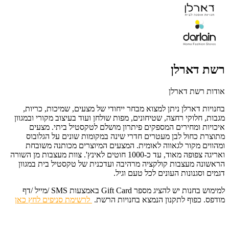
רשת דארלן
אודות רשת דארלן
בחנויות דארלן ניתן למצוא מבחר ייחודי של מצעים, שמיכות, כריות,
מגבות, חלוקי רחצה, שטיחונים, מפות שולחן ועוד בעיצוב מקורי ובמגוון
איכויות ומחירים המספקים פיתרון מושלם לטקסטיל ביתי. מצעים
מתוצרת כחול לבן מעטרים חדרי שינה במקומות שונים על הגלובוס
ומהווים מקור לגאווה לאומית. המצעים המיוצרים מכותנה משובחת
ואריגה צפופה מאוד, עד כ-1000 חוטים לאינץ'. צוות מעצבות מן השורה
הראשונה מעצבות קולקציה מרהיבה ועדכנית של טקסטיל בית במגוון
דגמים וסגנונות העונים לכל טעם וגיל.
למימוש בחנות יש להציג מספר Gift Card באמצעות SMS /מייל /דף
מודפס. כפוף לתקנון הנמצא בחנויות הרשת.
לרשימת סניפים לחץ כאן