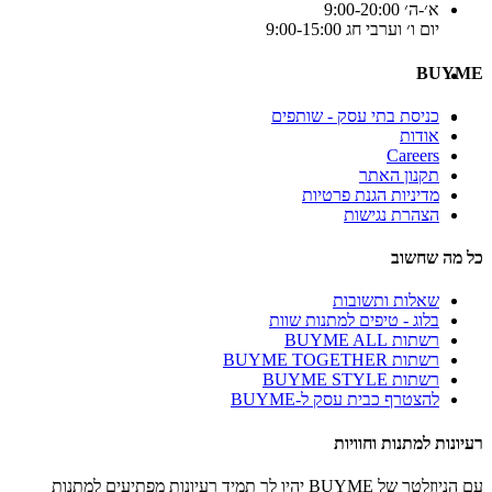
א׳-ה׳ 9:00-20:00
יום ו׳ וערבי חג 9:00-15:00
BUYME
כניסת בתי עסק - שותפים
אודות
Careers
תקנון האתר
מדיניות הגנת פרטיות
הצהרת נגישות
כל מה שחשוב
שאלות ותשובות
בלוג - טיפים למתנות שוות
רשתות BUYME ALL
רשתות BUYME TOGETHER
רשתות BUYME STYLE
להצטרף כבית עסק ל-BUYME
רעיונות למתנות וחוויות
עם הניוזלטר של BUYME יהיו לך תמיד רעיונות מפתיעים למתנות