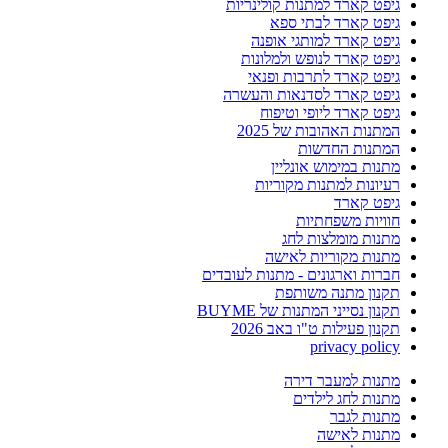
גיפט קארד למתנות קולינריות
גיפט קארד לבתי ספא
גיפט קארד למותגי אופנה
גיפט קארד לנופש ולמלונות
גיפט קארד לתרבות ופנאי
גיפט קארד לסדנאות והעשרה
גיפט קארד ליופי וטיפוח
המתנות האהובות של 2025
המתנות החדשות
מתנות במימוש אונליין
רעיונות למתנות מקוריות
גיפט קארד
חוויות משפחתיות
מתנות מומלצות לחג
מתנות מקוריות לאישה
חברות וארגונים - מתנות לעובדים
תקנון מתנה משותפת
תקנון נסייני המתנות של BUYME
תקנון פעילות ט"ו באב 2026
privacy policy
מתנות למעבר דירה
מתנות לחג לילדים
מתנות לגבר
מתנות לאישה