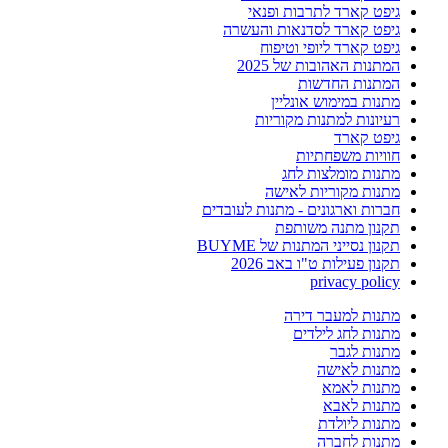
גיפט קארד לתרבות ופנאי
גיפט קארד לסדנאות והעשרה
גיפט קארד ליופי וטיפוח
המתנות האהובות של 2025
המתנות החדשות
מתנות במימוש אונליין
רעיונות למתנות מקוריות
גיפט קארד
חוויות משפחתיות
מתנות מומלצות לחג
מתנות מקוריות לאישה
חברות וארגונים - מתנות לעובדים
תקנון מתנה משותפת
תקנון נסייני המתנות של BUYME
תקנון פעילות ט"ו באב 2026
privacy policy
מתנות למעבר דירה
מתנות לחג לילדים
מתנות לגבר
מתנות לאישה
מתנות לאמא
מתנות לאבא
מתנות ליולדת
מתנות לחברה