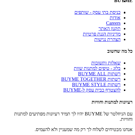
BUYME
כניסת בתי עסק - שותפים
אודות
Careers
תקנון האתר
מדיניות הגנת פרטיות
הצהרת נגישות
כל מה שחשוב
שאלות ותשובות
בלוג - טיפים למתנות שוות
רשתות BUYME ALL
רשתות BUYME TOGETHER
רשתות BUYME STYLE
להצטרף כבית עסק ל-BUYME
רעיונות למתנות וחוויות
עם הניוזלטר של BUYME יהיו לך תמיד רעיונות מפתיעים למתנות
וחוויות.
אנחנו מבטיחים לשלוח לך רק מה שמעניין ולא להעמיס.