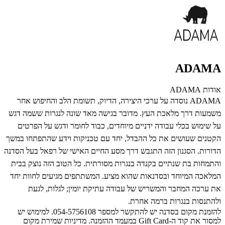
ADAMA
אודות ADAMA
ADAMA נוסדה על ערכי היצירה, הדיוק, תשומת הלב והחיפוש אחר
משמעות דרך מלאכת העץ. מדובר בגישה מאד שונה לנגרות ששמה דגש
על שימוש בכלי עבודה ידניים מיוחדים, כבוד לחומר ודגש על הפרטים
הקטנים שעושים את כל ההבדל, יחד עם טכניקות וידע שהתפתחו במשך
הדורות. הסגנון הזה התגבש דרך מסע החיים האישי של רפאל בעל הסדנה
והתמחות בת שנתיים בקנדה בנגרות מסורתית. כל הטוב הזה נוצק בבית
המלאכה המיוחד ובסדנאות שהוא מציע. המשתתפים מגיעים לחוות יחד
את ערכה המחבר והמשריש של עבודה עתיקת יומין; לגלות, לגעת
ולהתנסות בנגרות ברמה אחרת.
להזמנת מקום בסדנה יש להתקשר למספר 054-5756108. למימוש יש
למסור את קוד ה-Gift Card במעמד ההזמנה. מדיניות שמירת מקום