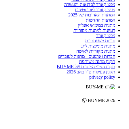
גיפט קארד לסדנאות והעשרה
גיפט קארד ליופי וטיפוח
המתנות האהובות של 2025
המתנות החדשות
מתנות במימוש אונליין
רעיונות למתנות מקוריות
גיפט קארד
חוויות משפחתיות
מתנות מומלצות לחג
מתנות מקוריות לאישה
חברות וארגונים - מתנות לעובדים
תקנון מתנה משותפת
תקנון נסייני המתנות של BUYME
תקנון פעילות ט"ו באב 2026
privacy policy
Ⓒ BUYME 2026