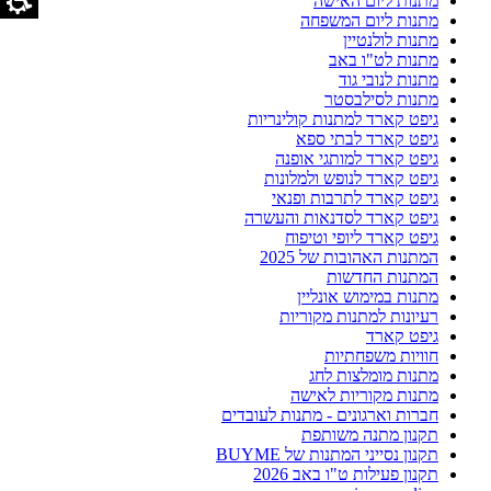
מתנות ליום האישה
מתנות ליום המשפחה
מתנות לולנטיין
מתנות לט"ו באב
מתנות לנובי גוד
מתנות לסילבסטר
גיפט קארד למתנות קולינריות
גיפט קארד לבתי ספא
גיפט קארד למותגי אופנה
גיפט קארד לנופש ולמלונות
גיפט קארד לתרבות ופנאי
גיפט קארד לסדנאות והעשרה
גיפט קארד ליופי וטיפוח
המתנות האהובות של 2025
המתנות החדשות
מתנות במימוש אונליין
רעיונות למתנות מקוריות
גיפט קארד
חוויות משפחתיות
מתנות מומלצות לחג
מתנות מקוריות לאישה
חברות וארגונים - מתנות לעובדים
תקנון מתנה משותפת
תקנון נסייני המתנות של BUYME
תקנון פעילות ט"ו באב 2026