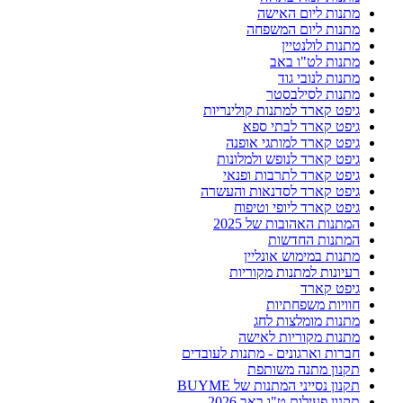
מתנות ליום האישה
מתנות ליום המשפחה
מתנות לולנטיין
מתנות לט"ו באב
מתנות לנובי גוד
מתנות לסילבסטר
גיפט קארד למתנות קולינריות
גיפט קארד לבתי ספא
גיפט קארד למותגי אופנה
גיפט קארד לנופש ולמלונות
גיפט קארד לתרבות ופנאי
גיפט קארד לסדנאות והעשרה
גיפט קארד ליופי וטיפוח
המתנות האהובות של 2025
המתנות החדשות
מתנות במימוש אונליין
רעיונות למתנות מקוריות
גיפט קארד
חוויות משפחתיות
מתנות מומלצות לחג
מתנות מקוריות לאישה
חברות וארגונים - מתנות לעובדים
תקנון מתנה משותפת
תקנון נסייני המתנות של BUYME
תקנון פעילות ט"ו באב 2026