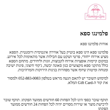
פלמינגו ספא
אודות פלמינגו ספא
פלמינגו ספא הינו ספא בוטיק בעל אווירה אינטימית ורומנטית. הספא
מציע אירוח ייחודי, פרטי ושקט עם חבילות אשר מתאימות לכל אירוע.
במקום קיימות אופציות אירוח לקבוצות, זוגות וליחידים. מתחם הספא
כולל מתקני ספא מקצועיים כגון סאונה יבשה, ג'קוזי חיצוני, פינות ישיבה
ומנוחה ומיטות שיזוף אשר מפוזרות בגינות הירוקות והמרהיבות.
למימוש השובר יש לתאם הגעה מראש בטלפון 052-883-0083 ולמסור
את קוד ה-Gift Card המלא.
תוקף שובר כספי הינו לכל הפחות 60 חודשים ממועד הפקתו. תוקף שובר
לרכישת מוצר או שירות מסויים יהיה לכל הפחות 24 חודשים ממועד
הפקתו