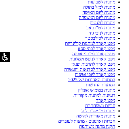
מתנות לשבועות
מתנות למזל בתולה
מתנות ליום האישה
מתנות ליום המשפחה
מתנות לולנטיין
מתנות לט"ו באב
מתנות לנובי גוד
מתנות לסילבסטר
גיפט קארד למתנות קולינריות
גיפט קארד לבתי ספא
גיפט קארד למותגי אופנה
גיפט קארד לנופש ולמלונות
גיפט קארד לתרבות ופנאי
גיפט קארד לסדנאות והעשרה
גיפט קארד ליופי וטיפוח
המתנות האהובות של 2025
המתנות החדשות
מתנות במימוש אונליין
רעיונות למתנות מקוריות
גיפט קארד
חוויות משפחתיות
מתנות מומלצות לחג
מתנות מקוריות לאישה
חברות וארגונים - מתנות לעובדים
תקנון מתנה משותפת