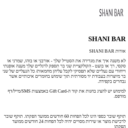
SHANI BAR
אודות SHANI BAR
לא משנה איך את מגדירה את הסטייל שלך - אורבני או בוהו, שמרני או
סקסי, רך או בועט - הקולקציית שני בר תספק לרגליים שלך מענה אופנתי
וייחודי עם נעליים שלא תפסיקי לקבל עליהן מחמאות/ כל הנעליים של שני
בר מיוצרות בעבודת יד מסורתית תוך שימוש בחומרים איכותיים אשר
נבחרים בקפידה.
למימוש יש להציג בחנות את קוד ה-Gift Card באמצעות SMS/מייל/דף
מודפס.
תוקף שובר כספי הינו לכל הפחות 60 חודשים ממועד הפקתו. תוקף שובר
לרכישת מוצר או שירות מסויים יהיה לכל הפחות 24 חודשים ממועד
הפקתו