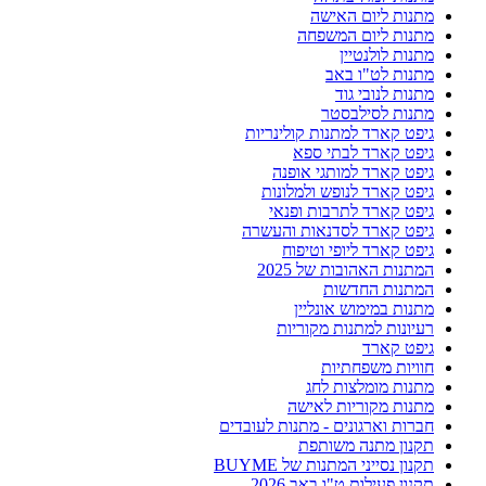
מתנות ליום האישה
מתנות ליום המשפחה
מתנות לולנטיין
מתנות לט"ו באב
מתנות לנובי גוד
מתנות לסילבסטר
גיפט קארד למתנות קולינריות
גיפט קארד לבתי ספא
גיפט קארד למותגי אופנה
גיפט קארד לנופש ולמלונות
גיפט קארד לתרבות ופנאי
גיפט קארד לסדנאות והעשרה
גיפט קארד ליופי וטיפוח
המתנות האהובות של 2025
המתנות החדשות
מתנות במימוש אונליין
רעיונות למתנות מקוריות
גיפט קארד
חוויות משפחתיות
מתנות מומלצות לחג
מתנות מקוריות לאישה
חברות וארגונים - מתנות לעובדים
תקנון מתנה משותפת
תקנון נסייני המתנות של BUYME
תקנון פעילות ט"ו באב 2026