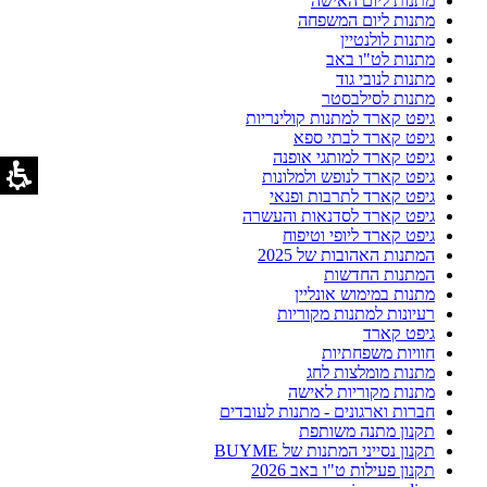
מתנות ליום האישה
מתנות ליום המשפחה
מתנות לולנטיין
מתנות לט"ו באב
מתנות לנובי גוד
מתנות לסילבסטר
גיפט קארד למתנות קולינריות
גיפט קארד לבתי ספא
גיפט קארד למותגי אופנה
גיפט קארד לנופש ולמלונות
גיפט קארד לתרבות ופנאי
גיפט קארד לסדנאות והעשרה
גיפט קארד ליופי וטיפוח
המתנות האהובות של 2025
המתנות החדשות
מתנות במימוש אונליין
רעיונות למתנות מקוריות
גיפט קארד
חוויות משפחתיות
מתנות מומלצות לחג
מתנות מקוריות לאישה
חברות וארגונים - מתנות לעובדים
תקנון מתנה משותפת
תקנון נסייני המתנות של BUYME
תקנון פעילות ט"ו באב 2026