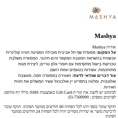
Mashya
אודות Mashya
על המקום:
מסעדת שף תל אביבית מובילה המציעה חוויה קולינרית
עכשווית בהשראת המטבח המקומי והים-תיכוני. המסעדה משלבת
טכניקות בישול מתקדמות עם חומרי גלם טריים, ליצירת מנות
מתוחכמות, עשירות בטעמים ועזות רושם.
עוד דברים שכדאי לדעת:
האווירה במסעדה חמה, מעוצבת
ואלגנטית, ומלווה בתפריט יין ואלכוהול עשיר המשלים את חווית
האירוח.
למימוש יש להציג את קוד ה-Gift Card באמצעות SMS/ מייל/ דף מודפס.
לפרטים נוספים : 03-7500999.
תוקף שובר כספי הינו לכל הפחות 60 חודשים ממועד הפקתו. תוקף שובר
לרכישת מוצר או שירות מסויים יהיה לכל הפחות 24 חודשים ממועד
הפקתו