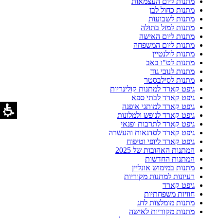
מתנות ליום העצמאות
מתנות כחול לבן
מתנות לשבועות
מתנות למזל בתולה
מתנות ליום האישה
מתנות ליום המשפחה
מתנות לולנטיין
מתנות לט"ו באב
מתנות לנובי גוד
מתנות לסילבסטר
גיפט קארד למתנות קולינריות
גיפט קארד לבתי ספא
גיפט קארד למותגי אופנה
גיפט קארד לנופש ולמלונות
גיפט קארד לתרבות ופנאי
גיפט קארד לסדנאות והעשרה
גיפט קארד ליופי וטיפוח
המתנות האהובות של 2025
המתנות החדשות
מתנות במימוש אונליין
רעיונות למתנות מקוריות
גיפט קארד
חוויות משפחתיות
מתנות מומלצות לחג
מתנות מקוריות לאישה