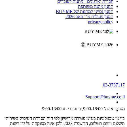
חברות וארגונים - מתנות לעובדים
תקנון מתנה משותפת
תקנון נסייני המתנות של BUYME
תקנון פעילות ט"ו באב 2026
privacy policy
Ⓒ BUYME 2026
03-3737117
Support@buyme.co.il
מענה: א’-ה’ 9:00-18:00, ו’ וערבי חג 9:00-13:00
ביי מי טכנולוגיות בע"מ פטורה מרישיון לפי חוק הסדרת העיסוק בשירותי
תשלום וייזום תשלום, התשפ"ג 2023 ולכן אינה מפוקחת על ידי רשות