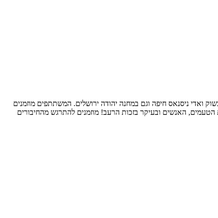
קווה, בשוק ואדי ניסנאס חיפה וגם במחנה יהודה ירושלים. המשתתפים מוזמנים
יינים ומרתקים. בשוק EAT מאמינים בחיבור בין אוכל לאנשים - בזכות הטעמים, האנשים ובעיקר בזכות הרעב! מוזמנים להתרגש מהחיבורים