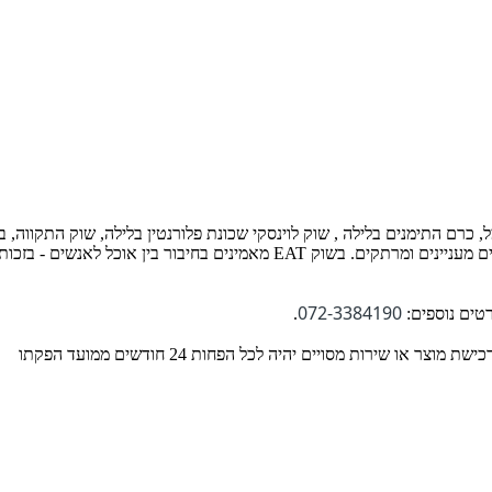
: שוק הכרמל, כרם התימנים בלילה , שוק לוינסקי שכונת פלורנטין בלילה, שוק הת
לסיור צבעוני ואותנטי, לטעום טעימות מהמגוון שיש לשווקים ולשמוע סיפורים מענ
072-3384190
.