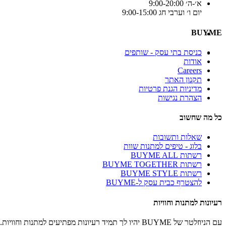
א׳-ה׳ 9:00-20:00
יום ו׳ וערבי חג 9:00-15:00
BUYME
כניסת בתי עסק - שותפים
אודות
Careers
תקנון האתר
מדיניות הגנת פרטיות
הצהרת נגישות
כל מה שחשוב
שאלות ותשובות
בלוג - טיפים למתנות שוות
רשתות BUYME ALL
רשתות BUYME TOGETHER
רשתות BUYME STYLE
להצטרף כבית עסק ל-BUYME
רעיונות למתנות וחוויות
עם הניוזלטר של BUYME יהיו לך תמיד רעיונות מפתיעים למתנות וחוויות.