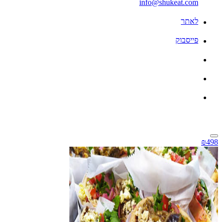
info@shukeat.com
לאתר
פייסבוק
₪498