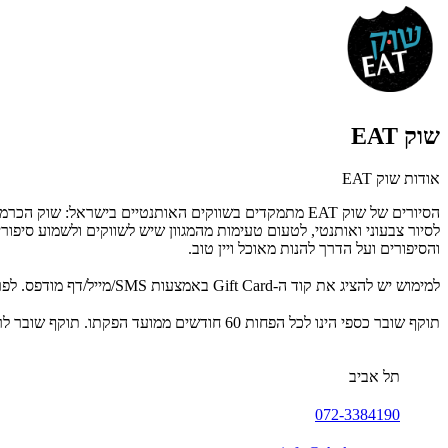
שוק EAT
אודות שוק EAT
הסיורים של שוק EAT מתמקדים בשווקים האותנטיים בישראל
והסיפורים ועל הדרך להנות מאוכל ויין טוב.
למימוש יש להציג את קוד ה-Gift Card באמצעות SMS/מייל/דף מודפס. לפרטים נוספים:
תוקף שובר כספי הינו לכל הפחות 60 חודשים ממועד הפקתו. תוקף שובר לרכישת מוצר או שירות מסויים יהיה לכל הפחות 24 חודשים ממועד הפקתו
תל אביב
072-3384190