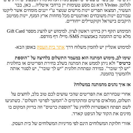
לגלוטן. Vivino היא גם מסע טעימות יין ברחבי איטליה... כאן, בבר
העשיר, תמצאו תפריט יינות מרשים שנוצר ע"י ייננים מומחים אשר ליקטו
עבורכם יינות משובחים ואותנטיים מכל מחוזות ארץ המגף, יינות ממיטב
היקבים בישראל וקוקטיילים ייחודיים.
המימוש תקף רק בויוינו ראשון לציון. למימוש יש להציג מספר Gift Card
מלא טרם ההזמנה באמצעות SMS/ מייל/ דף מודפס.
למימוש אונליין יש להזמין משלוח דרך
אתר בית העסק
באופן הבא-
שימו לב, מימוש המתנה הוא במעמד התשלום בלחיצה על "הוספת
כרטיס"
ו
לא ניתן לממש את המתנה בשלב בחירת הפריטים או בחלונית
"יש לך שובר". במידה ונפתחת חלונית "יש לך שובר", יש לסגור אותה
ולהמשיך בהזמנה.
אז איך נהנים מהמתנה במשלוח?
אחרי שבחרתם את הפריטים שהכי עושים לכם טוב בלב, לוחצים על
תשלום, ממלאים פרטים ומתקדמים ל-"המשך לפרטי תשלום". כשתגיעו
לשם תפתח האפשרות ללחוץ על "הוספת כרטיס" וזה בדיוק המקום בו
מזינים את הקוד של הגיפט קארד.
אזורי חלוקת המשלוחים הינם לפי מדיניות המשלוחים של בית העסק.