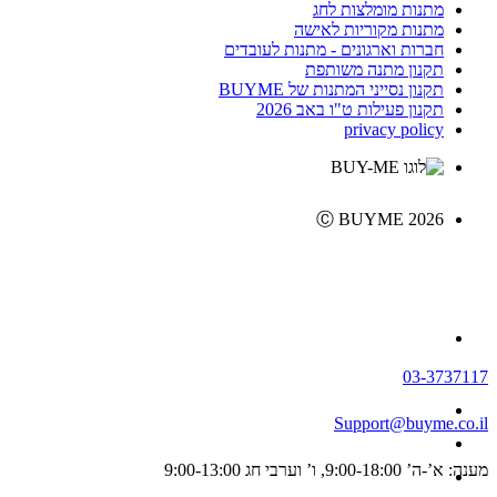
מתנות מומלצות לחג
מתנות מקוריות לאישה
חברות וארגונים - מתנות לעובדים
תקנון מתנה משותפת
תקנון נסייני המתנות של BUYME
תקנון פעילות ט"ו באב 2026
privacy policy
Ⓒ BUYME 2026
03-3737117
Support@buyme.co.il
מענה: א’-ה’ 9:00-18:00, ו’ וערבי חג 9:00-13:00