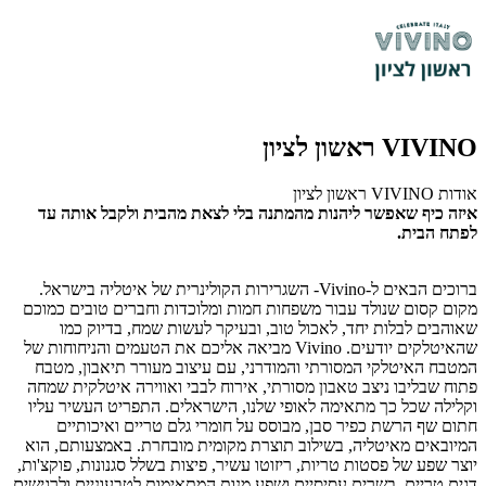
VIVINO ראשון לציון
אודות VIVINO ראשון לציון
איזה כיף שאפשר ליהנות מהמתנה בלי לצאת מהבית ולקבל אותה עד
לפתח הבית.
ברוכים הבאים ל-Vivino- השגרירות הקולינרית של איטליה בישראל.
מקום קסום שנולד עבור משפחות חמות ומלוכדות וחברים טובים כמוכם
שאוהבים לבלות יחד, לאכול טוב, ובעיקר לעשות שמח, בדיוק כמו
שהאיטלקים יודעים. Vivino מביאה אליכם את הטעמים והניחוחות של
המטבח האיטלקי המסורתי והמודרני, עם עיצוב מעורר תיאבון, מטבח
פתוח שבליבו ניצב טאבון מסורתי, אירוח לבבי ואווירה איטלקית שמחה
וקלילה שכל כך מתאימה לאופי שלנו, הישראלים. התפריט העשיר עליו
חתום שף הרשת כפיר סבן, מבוסס על חומרי גלם טריים ואיכותיים
המיובאים מאיטליה, בשילוב תוצרת מקומית מובחרת. באמצעותם, הוא
יוצר שפע של פסטות טריות, ריזוטו עשיר, פיצות בשלל סגנונות, פוקצ'ות,
דגים טריים, בשרים עסיסיים ושפע מנות המתאימות לטבעוניים ולרגישים