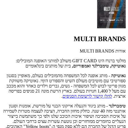
MULTI BRANDS
אודות MULTI BRANDS
מולטי ברנדז הינו GIFT CARD משולב למותגי האופנה המובילים:
נאוטיקה, טימברלנד ואמפוריום,
בית של מותגים בינלאומיים
נאוטיקה
- מותג אופנה לכל המשפחה מהמובילים בעולם, מאופיין בסגנון
ספורטיבי עם מוטיבים מעולם השיט והספורט הימי. נאוטיקה משווקת
מגוון פריטי לבוש לכל המשפחה - נשים, גברים וילדים כאחד והוא מככב
עם מעל ל 1,400 חנויות בעולם. בארץ הרשת מונה 21 סניפים בפריסה
ארצית.
להלן קישור לרשימת הסניפים
.
טימברלנד
- מותג ביגוד והנעלה אייקוני הבנוי על מורשת, אומנות וסגנון
אותנטי מזה 40 שנה. כחלק מחזון החברה, הציבה לעצמה מטרות לשמירה
על איכות הסביבה ושיפור איכות הכוכב שלנו ולפי כך משתמשת בייצור
הנעליים בחומרים ממוחזרים וכן נוטעת עשרות עצים ברחבי העולם.
פריט הדגל של החברה הם ללא ספק מגפי ה-"Yellow boots" האהובים,