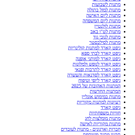
מתנות לשבועות
מתנות למזל בתולה
מתנות ליום האישה
מתנות ליום המשפחה
מתנות לולנטיין
מתנות לט"ו באב
מתנות לנובי גוד
מתנות לסילבסטר
גיפט קארד למתנות קולינריות
גיפט קארד לבתי ספא
גיפט קארד למותגי אופנה
גיפט קארד לנופש ולמלונות
גיפט קארד לתרבות ופנאי
גיפט קארד לסדנאות והעשרה
גיפט קארד ליופי וטיפוח
המתנות האהובות של 2025
המתנות החדשות
מתנות במימוש אונליין
רעיונות למתנות מקוריות
גיפט קארד
חוויות משפחתיות
מתנות מומלצות לחג
מתנות מקוריות לאישה
חברות וארגונים - מתנות לעובדים
תקנון מתנה משותפת