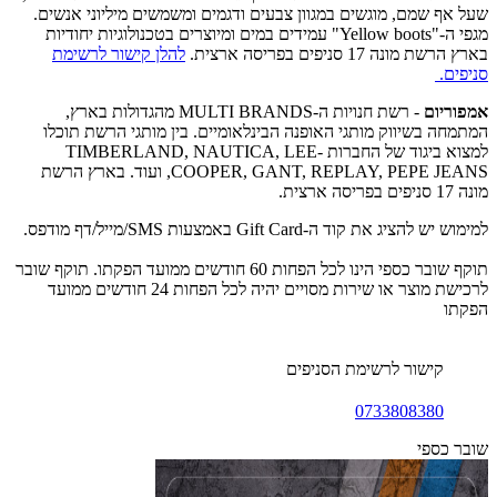
שעל אף שמם, מוגשים במגוון צבעים ודגמים ומשמשים מיליוני אנשים.
מגפי ה-"Yellow boots" עמידים במים ומיוצרים בטכנולוגיות יחודיות
בארץ הרשת מונה 17 סניפים בפריסה ארצית.
להלן קישור לרשימת
סניפים.
אמפוריום
- רשת חנויות ה-MULTI BRANDS מהגדולות בארץ,
המתמחה בשיווק מותגי האופנה הבינלאומיים. בין מותגי הרשת תוכלו
למצוא ביגוד של החברות TIMBERLAND, NAUTICA, LEE-
COOPER, GANT, REPLAY, PEPE JEANS, ועוד. בארץ הרשת
מונה 17 סניפים בפריסה ארצית.
למימוש יש להציג את קוד ה-Gift Card באמצעות SMS/מייל/דף מודפס.
תוקף שובר כספי הינו לכל הפחות 60 חודשים ממועד הפקתו. תוקף שובר
לרכישת מוצר או שירות מסויים יהיה לכל הפחות 24 חודשים ממועד
הפקתו
קישור לרשימת הסניפים
0733808380
שובר כספי