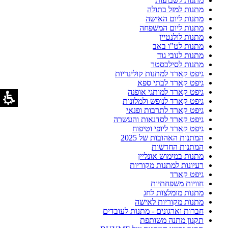
מתנות לשבועות
מתנות למזל בתולה
מתנות ליום האישה
מתנות ליום המשפחה
מתנות לולנטיין
מתנות לט"ו באב
מתנות לנובי גוד
מתנות לסילבסטר
גיפט קארד למתנות קולינריות
גיפט קארד לבתי ספא
גיפט קארד למותגי אופנה
גיפט קארד לנופש ולמלונות
גיפט קארד לתרבות ופנאי
גיפט קארד לסדנאות והעשרה
גיפט קארד ליופי וטיפוח
המתנות האהובות של 2025
המתנות החדשות
מתנות במימוש אונליין
רעיונות למתנות מקוריות
גיפט קארד
חוויות משפחתיות
מתנות מומלצות לחג
מתנות מקוריות לאישה
חברות וארגונים - מתנות לעובדים
תקנון מתנה משותפת