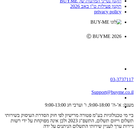
תקנון נסייני המתנות של BUYME
תקנון פעילות ט"ו באב 2026
privacy policy
Ⓒ BUYME 2026
03-3737117
Support@buyme.co.il
מענה: א’-ה’ 9:00-18:00, ו’ וערבי חג 9:00-13:00
ביי מי טכנולוגיות בע"מ פטורה מרישיון לפי חוק הסדרת העיסוק בשירותי
תשלום וייזום תשלום, התשפ"ג 2023 ולכן אינה מפוקחת על ידי רשות
ניירות ערך לעניין שירותי התשלום הניתנים על ידה