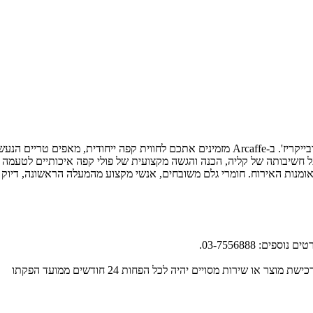
Arcaffe -ארקפה הינה רשת בתי קפה בוטיק מובילה המונה כ-50 בתי קפה ובייקריז'. ב-Arcaffe מזמ
חומרי הגלם האיכותיים ביותר. ב- Arcaffe שמים דגש על חשיבותה של קליה, הכנה והגשה מקצועית של פו
מנות האירוח. חומרי גלם משובחים, אנשי מקצוע מהמעלה הראשונה, דיוק 