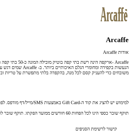
Arcaffe
אודות Arcaffe
הנעשות בקפידה ומ
משובחים כדי להעניק קסם לכל מנה, בהקפדה בלתי מתפשרת על טריות ובאו
למימוש יש להציג את קוד ה-Gift Card באמצעות SMS/מייל/דף מודפס. לפרטים נוספים: 03-7556888.
תוקף שובר כספי הינו לכל הפחות 60 חודשים ממועד הפקתו. תוקף שובר לרכישת מוצר או שירות מסויים יהיה לכל הפחות 24 חודשים ממועד הפקתו
קישור לרשימת הסניפים