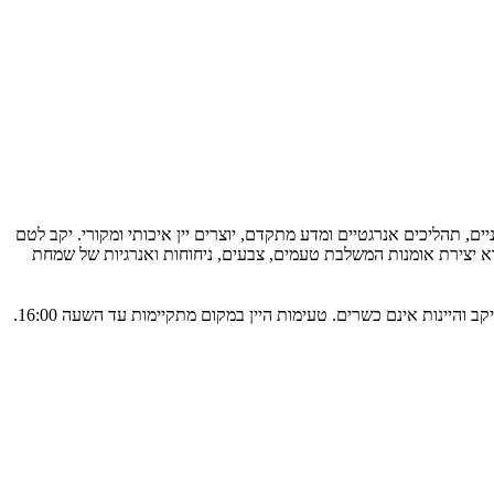
ניים, תהליכים אנרגטיים ומדע מתקדם, יוצרים יין איכותי ומקורי. יקב לטם
 ביישוב מעלה צביה וב-2009 עבר ליישוב לטם, למיקומו הנוכחי. היין הוא יצירת אומנות המשלבת טעמים, צבעים, ניחוחות ואנרגיות של שמחת