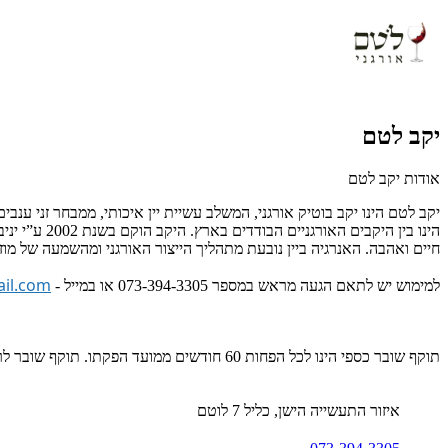
יקב לטם
אודות יקב לטם
יקב לטם הינו יקב בוטיק אורגני, המשלב עשיית יין איכותי, ממבחר זני ענבים
חיים ואהבה. האנרגיה ביין נובעת מתהליך הייצור האורגני ומהשמעה של מוזיקה
il.com
למימוש יש לתאם הגעה מראש במספר 073-394-3305 או במייל -
תוקף שובר כספי הינו לכל הפחות 60 חודשים ממועד הפקתו. תוקף שובר לרכישת מוצר או שירות מסויים יהיה לכל הפחות 24 חודשים ממועד הפקתו
איזור התעשייה הישן, כליל 7 לוטם