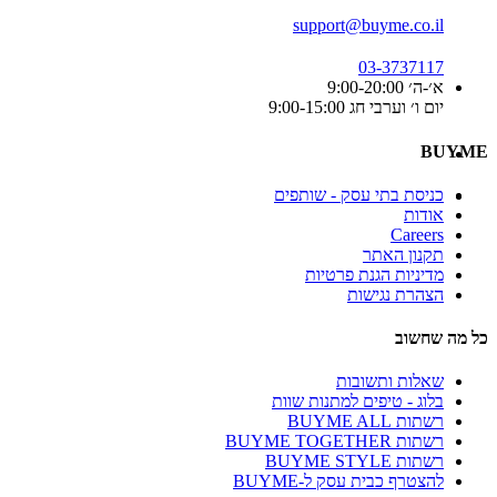
support@buyme.co.il
03-3737117
א׳-ה׳ 9:00-20:00
יום ו׳ וערבי חג 9:00-15:00
BUYME
כניסת בתי עסק - שותפים
אודות
Careers
תקנון האתר
מדיניות הגנת פרטיות
הצהרת נגישות
כל מה שחשוב
שאלות ותשובות
בלוג - טיפים למתנות שוות
רשתות BUYME ALL
רשתות BUYME TOGETHER
רשתות BUYME STYLE
להצטרף כבית עסק ל-BUYME