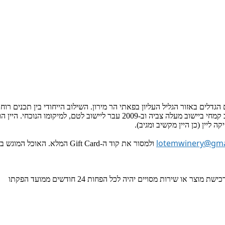
 הגדלים באזור הגליל העליון בפאתי הר מירון. השילוב הייחודי בין תכנים רוח
הינו בין היקבים האורגניים הבודדים בארץ. היקב הוקם בשנת 2002 ע”י יניב קמחי
 ליין (כן היין מקשיב ומגיב).
lotemwinery@gma
ולמסור את קוד ה-Gift Card המלא. האוכל המוגש ביקב והיינות אינם כשרים. טעימות היין במקום מתקיימות עד השעה 16:00.