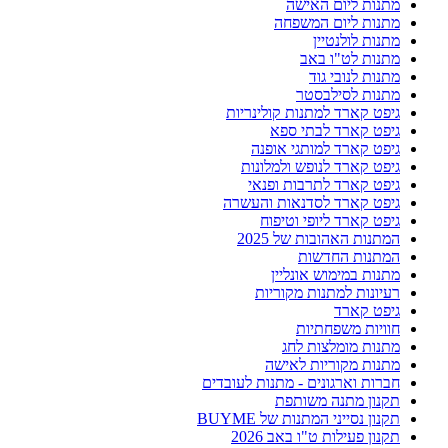
מתנות ליום האישה
מתנות ליום המשפחה
מתנות לולנטיין
מתנות לט"ו באב
מתנות לנובי גוד
מתנות לסילבסטר
גיפט קארד למתנות קולינריות
גיפט קארד לבתי ספא
גיפט קארד למותגי אופנה
גיפט קארד לנופש ולמלונות
גיפט קארד לתרבות ופנאי
גיפט קארד לסדנאות והעשרה
גיפט קארד ליופי וטיפוח
המתנות האהובות של 2025
המתנות החדשות
מתנות במימוש אונליין
רעיונות למתנות מקוריות
גיפט קארד
חוויות משפחתיות
מתנות מומלצות לחג
מתנות מקוריות לאישה
חברות וארגונים - מתנות לעובדים
תקנון מתנה משותפת
תקנון נסייני המתנות של BUYME
תקנון פעילות ט"ו באב 2026