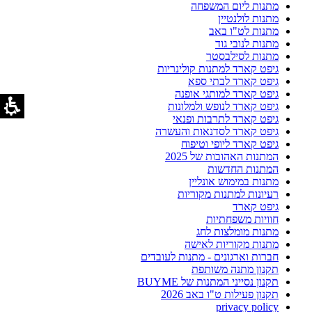
מתנות ליום המשפחה
מתנות לולנטיין
מתנות לט"ו באב
מתנות לנובי גוד
מתנות לסילבסטר
גיפט קארד למתנות קולינריות
גיפט קארד לבתי ספא
גיפט קארד למותגי אופנה
גיפט קארד לנופש ולמלונות
גיפט קארד לתרבות ופנאי
גיפט קארד לסדנאות והעשרה
גיפט קארד ליופי וטיפוח
המתנות האהובות של 2025
המתנות החדשות
מתנות במימוש אונליין
רעיונות למתנות מקוריות
גיפט קארד
חוויות משפחתיות
מתנות מומלצות לחג
מתנות מקוריות לאישה
חברות וארגונים - מתנות לעובדים
תקנון מתנה משותפת
תקנון נסייני המתנות של BUYME
תקנון פעילות ט"ו באב 2026
privacy policy