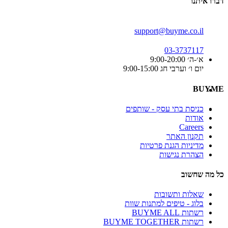
דברו איתנו
support@buyme.co.il
03-3737117
א׳-ה׳ 9:00-20:00
יום ו׳ וערבי חג 9:00-15:00
BUYME
כניסת בתי עסק - שותפים
אודות
Careers
תקנון האתר
מדיניות הגנת פרטיות
הצהרת נגישות
כל מה שחשוב
שאלות ותשובות
בלוג - טיפים למתנות שוות
רשתות BUYME ALL
רשתות BUYME TOGETHER