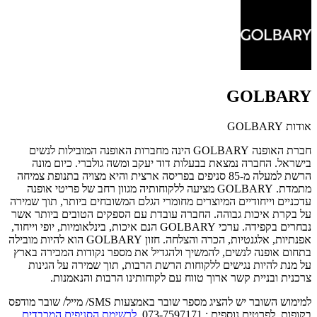
GOLBARY
אודות GOLBARY
חברת האופנה GOLBARY הינה מחברות האופנה המובילות לנשים
בישראל.
החברה נמצאת בבעלות דוד יעקב ומשה גולברי.
כיום מונה
הרשת למעלה מ-85 סניפים בפריסה ארצית והיא מצויה בתנופת צמיחה
מתמדת.
GOLBARY מציעה ללקוחותיה מגוון רחב של פריטי אופנה
עדכניים וייחודיים המיוצרים מחומרי הגלם המשובחים ביותר, תוך שמירה
על בקרת איכות גבוהה. החברה עובדת עם הספקים הטובים ביותר אשר
נבחרים בקפידה. ערכי GOLBARY הנם איכות, בינלאומיות, יופי וייחוד,
אפנתיות, אלגנטיות, הכרה והצלחה. חזון GOLBARY הוא להיות מובילה
בתחום אופנה לנשים, להמשיך ולהגדיל את מספר נקודות המכירה בארץ
על מנת להיות נגישים ללקוחות הרשת הרבות, תוך שמירה על הגינות
צרכנית ובניית קשר ארוך טווח עם לקוחותינו הרבות והנאמנות.
למימוש השובר יש להציג מספר שובר באמצעות SMS/ מייל/ שובר מודפס
בקופות. לפרטים נוספים : 073-7597171.
לרשימת הסניפים המכבדים
.