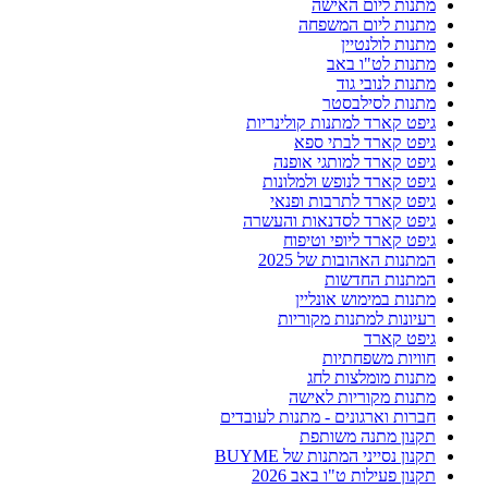
מתנות ליום האישה
מתנות ליום המשפחה
מתנות לולנטיין
מתנות לט"ו באב
מתנות לנובי גוד
מתנות לסילבסטר
גיפט קארד למתנות קולינריות
גיפט קארד לבתי ספא
גיפט קארד למותגי אופנה
גיפט קארד לנופש ולמלונות
גיפט קארד לתרבות ופנאי
גיפט קארד לסדנאות והעשרה
גיפט קארד ליופי וטיפוח
המתנות האהובות של 2025
המתנות החדשות
מתנות במימוש אונליין
רעיונות למתנות מקוריות
גיפט קארד
חוויות משפחתיות
מתנות מומלצות לחג
מתנות מקוריות לאישה
חברות וארגונים - מתנות לעובדים
תקנון מתנה משותפת
תקנון נסייני המתנות של BUYME
תקנון פעילות ט"ו באב 2026