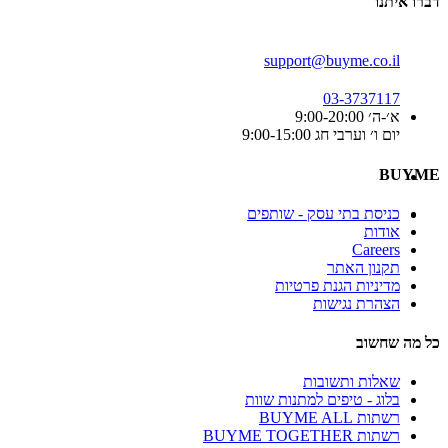
דברו איתנו
support@buyme.co.il
03-3737117
א׳-ה׳ 9:00-20:00
יום ו׳ וערבי חג 9:00-15:00
BUYME
כניסת בתי עסק - שותפים
אודות
Careers
תקנון האתר
מדיניות הגנת פרטיות
הצהרת נגישות
כל מה שחשוב
שאלות ותשובות
בלוג - טיפים למתנות שוות
רשתות BUYME ALL
רשתות BUYME TOGETHER