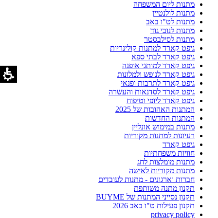
מתנות ליום המשפחה
מתנות לולנטיין
מתנות לט"ו באב
מתנות לנובי גוד
מתנות לסילבסטר
גיפט קארד למתנות קולינריות
גיפט קארד לבתי ספא
גיפט קארד למותגי אופנה
גיפט קארד לנופש ולמלונות
גיפט קארד לתרבות ופנאי
גיפט קארד לסדנאות והעשרה
גיפט קארד ליופי וטיפוח
המתנות האהובות של 2025
המתנות החדשות
מתנות במימוש אונליין
רעיונות למתנות מקוריות
גיפט קארד
חוויות משפחתיות
מתנות מומלצות לחג
מתנות מקוריות לאישה
חברות וארגונים - מתנות לעובדים
תקנון מתנה משותפת
תקנון נסייני המתנות של BUYME
תקנון פעילות ט"ו באב 2026
privacy policy