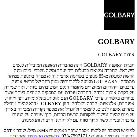
GOLBARY
אודות GOLBARY
חברת האופנה GOLBARY הינה מחברות האופנה המובילות לנשים
בישראל.
החברה נמצאת בבעלות דוד יעקב ומשה גולברי.
כיום מונה
הרשת למעלה מ-85 סניפים בפריסה ארצית והיא מצויה בתנופת צמיחה
מתמדת.
GOLBARY מציעה ללקוחותיה מגוון רחב של פריטי אופנה
עדכניים וייחודיים המיוצרים מחומרי הגלם המשובחים ביותר, תוך שמירה
על בקרת איכות גבוהה. החברה עובדת עם הספקים הטובים ביותר אשר
נבחרים בקפידה. ערכי GOLBARY הנם איכות, בינלאומיות, יופי וייחוד,
אפנתיות, אלגנטיות, הכרה והצלחה. חזון GOLBARY הוא להיות מובילה
בתחום אופנה לנשים, להמשיך ולהגדיל את מספר נקודות המכירה בארץ
על מנת להיות נגישים ללקוחות הרשת הרבות, תוך שמירה על הגינות
צרכנית ובניית קשר ארוך טווח עם לקוחותינו הרבות והנאמנות.
למימוש השובר יש להציג מספר שובר באמצעות SMS/ מייל/ שובר מודפס
בקופות. לפרטים נוספים : 073-7597171.
לרשימת הסניפים המכבדים
.