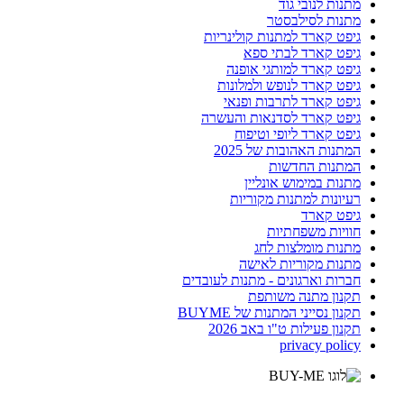
מתנות לנובי גוד
מתנות לסילבסטר
גיפט קארד למתנות קולינריות
גיפט קארד לבתי ספא
גיפט קארד למותגי אופנה
גיפט קארד לנופש ולמלונות
גיפט קארד לתרבות ופנאי
גיפט קארד לסדנאות והעשרה
גיפט קארד ליופי וטיפוח
המתנות האהובות של 2025
המתנות החדשות
מתנות במימוש אונליין
רעיונות למתנות מקוריות
גיפט קארד
חוויות משפחתיות
מתנות מומלצות לחג
מתנות מקוריות לאישה
חברות וארגונים - מתנות לעובדים
תקנון מתנה משותפת
תקנון נסייני המתנות של BUYME
תקנון פעילות ט"ו באב 2026
privacy policy