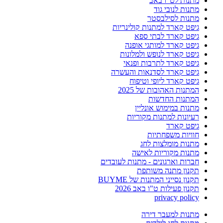
מתנות לט"ו באב
מתנות לנובי גוד
מתנות לסילבסטר
גיפט קארד למתנות קולינריות
גיפט קארד לבתי ספא
גיפט קארד למותגי אופנה
גיפט קארד לנופש ולמלונות
גיפט קארד לתרבות ופנאי
גיפט קארד לסדנאות והעשרה
גיפט קארד ליופי וטיפוח
המתנות האהובות של 2025
המתנות החדשות
מתנות במימוש אונליין
רעיונות למתנות מקוריות
גיפט קארד
חוויות משפחתיות
מתנות מומלצות לחג
מתנות מקוריות לאישה
חברות וארגונים - מתנות לעובדים
תקנון מתנה משותפת
תקנון נסייני המתנות של BUYME
תקנון פעילות ט"ו באב 2026
privacy policy
מתנות למעבר דירה