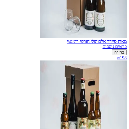
מארז סיידר אלכוהולי חורפי-רומנטי
פרטים נוספים
בחירה
₪198