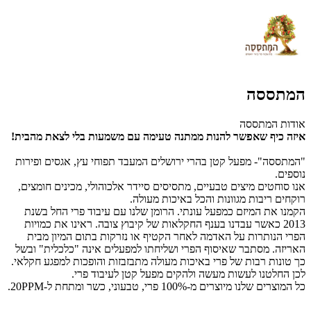
המתססה
אודות המתססה
איזה כיף שאפשר להנות ממתנה טעימה עם משמעות בלי לצאת מהבית!
"המתססה"- מפעל קטן בהרי ירושלים המעבד תפוחי עץ, אגסים ופירות
נוספים.
אנו סוחטים מיצים טבעיים, מתסיסים סיידר אלכוהולי, מכינים חומצים,
רוקחים ריבות מגוונות והכל באיכות מעולה.
הקמנו את המיזם כמפעל עונתי. הרומן שלנו עם עיבוד פרי החל בשנת
2013 כאשר עבדנו בענף החקלאות של קיבוץ צובה. ראינו את כמויות
הפרי הנותרות על האדמה לאחר הקטיף או נזרקות בתום המיון מבית
האריזה. מסתבר שאיסוף הפרי ושליחתו למפעלים אינה "כלכלית" ובשל
כך טונות רבות של פרי באיכות מעולה מתבזבזות והופכות למפגע חקלאי.
לכן החלטנו לעשות מעשה ולהקים מפעל קטן לעיבוד פרי.
כל המוצרים שלנו מיוצרים מ-100% פרי, טבעוני, כשר ומתחת ל-20PPM.