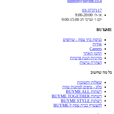
support@buyme.co.il
03-3737117
א׳-ה׳ 9:00-20:00
יום ו׳ וערבי חג 9:00-15:00
BUYME
כניסת בתי עסק - שותפים
אודות
Careers
תקנון האתר
מדיניות הגנת פרטיות
הצהרת נגישות
כל מה שחשוב
שאלות ותשובות
בלוג - טיפים למתנות שוות
רשתות BUYME ALL
רשתות BUYME TOGETHER
רשתות BUYME STYLE
להצטרף כבית עסק ל-BUYME