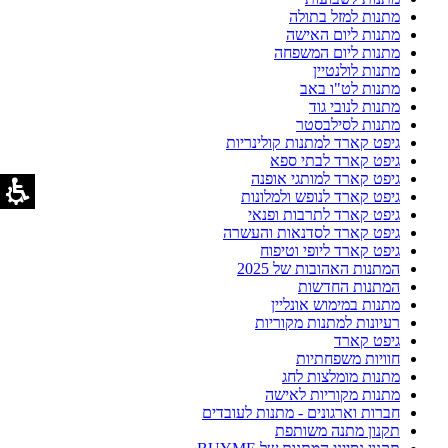
מתנות למזל בתולה
מתנות ליום האישה
מתנות ליום המשפחה
מתנות לולנטיין
מתנות לט"ו באב
מתנות לנובי גוד
מתנות לסילבסטר
גיפט קארד למתנות קולינריות
גיפט קארד לבתי ספא
גיפט קארד למותגי אופנה
גיפט קארד לנופש ולמלונות
גיפט קארד לתרבות ופנאי
גיפט קארד לסדנאות והעשרה
גיפט קארד ליופי וטיפוח
המתנות האהובות של 2025
המתנות החדשות
מתנות במימוש אונליין
רעיונות למתנות מקוריות
גיפט קארד
חוויות משפחתיות
מתנות מומלצות לחג
מתנות מקוריות לאישה
חברות וארגונים - מתנות לעובדים
תקנון מתנה משותפת