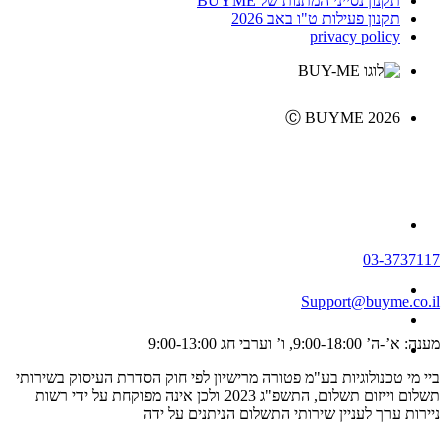
תקנון נסייני המתנות של BUYME
תקנון פעילות ט"ו באב 2026
privacy policy
Ⓒ BUYME 2026
03-3737117
Support@buyme.co.il
מענה: א’-ה’ 9:00-18:00, ו’ וערבי חג 9:00-13:00
ביי מי טכנולוגיות בע"מ פטורה מרישיון לפי חוק הסדרת העיסוק בשירותי
תשלום וייזום תשלום, התשפ"ג 2023 ולכן אינה מפוקחת על ידי רשות
ניירות ערך לעניין שירותי התשלום הניתנים על ידה