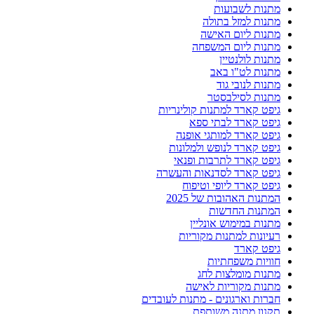
מתנות לשבועות
מתנות למזל בתולה
מתנות ליום האישה
מתנות ליום המשפחה
מתנות לולנטיין
מתנות לט"ו באב
מתנות לנובי גוד
מתנות לסילבסטר
גיפט קארד למתנות קולינריות
גיפט קארד לבתי ספא
גיפט קארד למותגי אופנה
גיפט קארד לנופש ולמלונות
גיפט קארד לתרבות ופנאי
גיפט קארד לסדנאות והעשרה
גיפט קארד ליופי וטיפוח
המתנות האהובות של 2025
המתנות החדשות
מתנות במימוש אונליין
רעיונות למתנות מקוריות
גיפט קארד
חוויות משפחתיות
מתנות מומלצות לחג
מתנות מקוריות לאישה
חברות וארגונים - מתנות לעובדים
תקנון מתנה משותפת