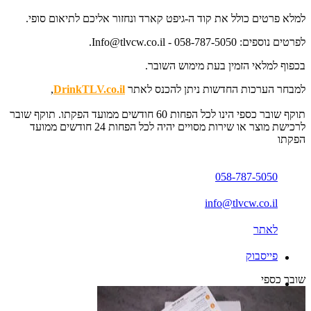
למלא פרטים כולל את קוד ה-גיפט קארד ונחזור אליכם לתיאום סופי.
לפרטים נוספים:
058-787-5050.
-
Info@tlvcw.co.il
בכפוף למלאי הזמין בעת מימוש השובר.
למבחר הערכות החדשות ניתן להכנס לאתר
DrinkTLV.co.il
,
תוקף שובר כספי הינו לכל הפחות 60 חודשים ממועד הפקתו. תוקף שובר
לרכישת מוצר או שירות מסויים יהיה לכל הפחות 24 חודשים ממועד
הפקתו
058-787-5050
info@tlvcw.co.il
לאתר
פייסבוק
שובר כספי