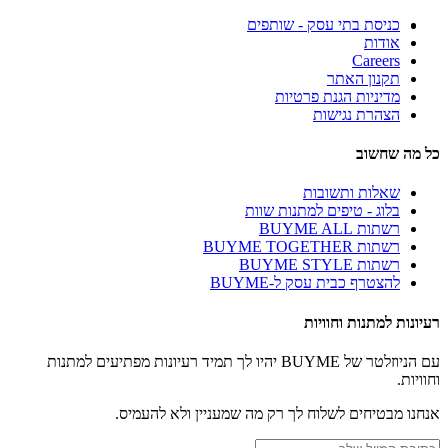
כניסת בתי עסק - שותפים
אודות
Careers
תקנון האתר
מדיניות הגנת פרטיות
הצהרת נגישות
כל מה שחשוב
שאלות ותשובות
בלוג - טיפים למתנות שוות
רשתות BUYME ALL
רשתות BUYME TOGETHER
רשתות BUYME STYLE
להצטרף כבית עסק ל-BUYME
רעיונות למתנות וחוויות
עם הניוזלטר של BUYME יהיו לך תמיד רעיונות מפתיעים למתנות
וחוויות.
אנחנו מבטיחים לשלוח לך רק מה שמעניין ולא להעמיס.