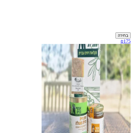
בחירה
₪175