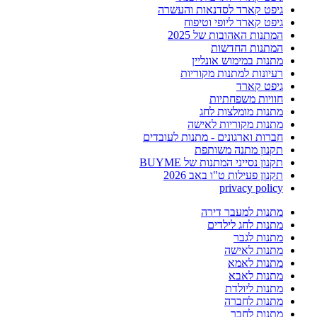
גיפט קארד לסדנאות והעשרה
גיפט קארד ליופי וטיפוח
המתנות האהובות של 2025
המתנות החדשות
מתנות במימוש אונליין
רעיונות למתנות מקוריות
גיפט קארד
חוויות משפחתיות
מתנות מומלצות לחג
מתנות מקוריות לאישה
חברות וארגונים - מתנות לעובדים
תקנון מתנה משותפת
תקנון נסייני המתנות של BUYME
תקנון פעילות ט"ו באב 2026
privacy policy
מתנות למעבר דירה
מתנות לחג לילדים
מתנות לגבר
מתנות לאישה
מתנות לאמא
מתנות לאבא
מתנות ליולדת
מתנות לחברה
מתנות לחבר