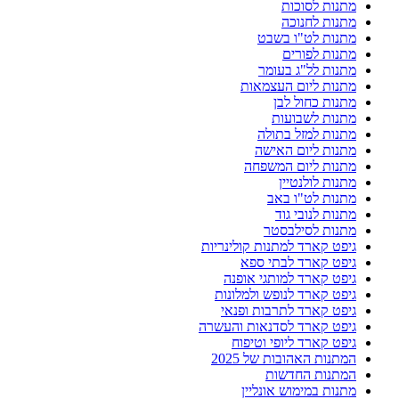
מתנות לסוכות
מתנות לחנוכה
מתנות לט"ו בשבט
מתנות לפורים
מתנות לל"ג בעומר
מתנות ליום העצמאות
מתנות כחול לבן
מתנות לשבועות
מתנות למזל בתולה
מתנות ליום האישה
מתנות ליום המשפחה
מתנות לולנטיין
מתנות לט"ו באב
מתנות לנובי גוד
מתנות לסילבסטר
גיפט קארד למתנות קולינריות
גיפט קארד לבתי ספא
גיפט קארד למותגי אופנה
גיפט קארד לנופש ולמלונות
גיפט קארד לתרבות ופנאי
גיפט קארד לסדנאות והעשרה
גיפט קארד ליופי וטיפוח
המתנות האהובות של 2025
המתנות החדשות
מתנות במימוש אונליין