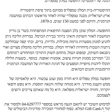
הגונה של רומנטיקה לחופשה במלון טמפלרס.
ההיסטוריה-
בית המלון טמפלרס ממוקם בתוך פיסת היסטוריה
ארץ-ישראלית: מבנה טמפלרי שהיה לאחד מראשוני הבתים במושבה
הגרמנית, והוקם לפני כמעט 150 שנים, ב-1870.
החופשה-
המלון שוכן בלב הסצנה החיפאית המתפתחת בשד' בן גוריון
הנחשבת לאזור השוקק והאיני ביותר בבירת הכרמל. במרחק הליכה ניתן
להגיע למגוון מסעדות גורמה מובילות, גלריות, ברים, ובתי קפה שבחלקם
ניתנות הטבות מיוחדות לאורחי המלון.
במרחק הליכה מהמלון מצויים ואדי
ניסנאס השוקק, קמפוס הנמל, מתחם השוק התורכי המתחדש ו"מתחם
21" המורכב ממגוון חנויות עיצוב, אומנות ואופנה.
בנוסף , בשעות הלילה
תוכלו ליהנות מיופייה המפעים של חגיגת האורות של המושבה הגרמנית
הרומנטית והגנים הבהאים.
חופשה במלון טפלרס היא חזרה בזמן ועונג עכשווי. היא קלאסיקה של
ממש ותענוג מודרני. היא מנוחה שלווה והנאה תוססת. היא נופש חיפאי
יוקרתי, וחוויה ישראלית מופלאה. היא כל מה שאתם צריכים ורוצים
לעצמכם.
למימוש השובר יש לתאם הגעה מראש במספר 04-6297777 ולמסור את
קוד ה-Gift Card המלא. כפוף למחזורי המכירה ומדיניות הביטולים של