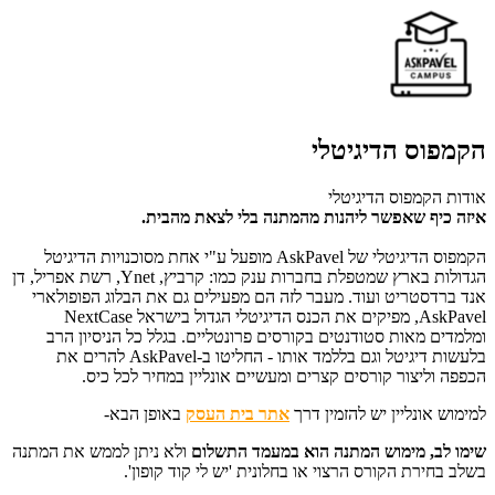
הקמפוס הדיגיטלי
אודות הקמפוס הדיגיטלי
איזה כיף שאפשר ליהנות מהמתנה בלי לצאת מהבית.
הקמפוס הדיגיטלי של AskPavel מופעל ע"י אחת מסוכנויות הדיגיטל
הגדולות בארץ שמטפלת בחברות ענק כמו: קרביץ, Ynet, רשת אפריל, דן
אנד ברדסטריט ועוד. מעבר לזה הם מפעילים גם את הבלוג הפופולארי
AskPavel, מפיקים את הכנס הדיגיטלי הגדול בישראל NextCase
ומלמדים מאות סטודנטים בקורסים פרונטליים. בגלל כל הניסיון הרב
בלעשות דיגיטל וגם בללמד אותו - החליטו ב-AskPavel להרים את
הכפפה וליצור קורסים קצרים ומעשיים אונליין במחיר לכל כיס.
למימוש אונליין יש להזמין דרך
אתר בית העסק
באופן הבא-
שימו לב, מימוש המתנה הוא במעמד התשלום
ו
לא ניתן לממש את המתנה
בשלב בחירת הקורס הרצוי או בחלונית 'יש לי קוד קופון'.