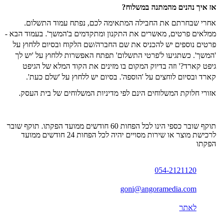
אז איך נהנים מהמתנה במשלוח?
אחרי שבחרתם את החבילה המתאימה לכם, נפתח עמוד התשלום.
ממלאים פרטים, מאשרים את התקנון ומתקדמים ב'המשך'. בעמוד הבא -
פרטים נוספים יש להכניס את שם החברה/שם הלקוח ובסיום ללחוץ על
'המשך'. כשתגיעו ל'פרטי התשלום' תפתח האפשרות ללחוץ על 'יש לך
גיפט קארד?' וזה בדיוק המקום בו מזינים את הקוד המלא של הגיפט
קארד ובסיום לוחצים על 'הוספה'. בסיום יש ללחוץ על 'שלם כעת'.
אזורי חלוקת המשלוחים הינם לפי מדיניות המשלוחים של בית העסק.
תוקף שובר כספי הינו לכל הפחות 60 חודשים ממועד הפקתו. תוקף שובר
לרכישת מוצר או שירות מסויים יהיה לכל הפחות 24 חודשים ממועד
הפקתו
054-2121120
goni@angoramedia.com
לאתר